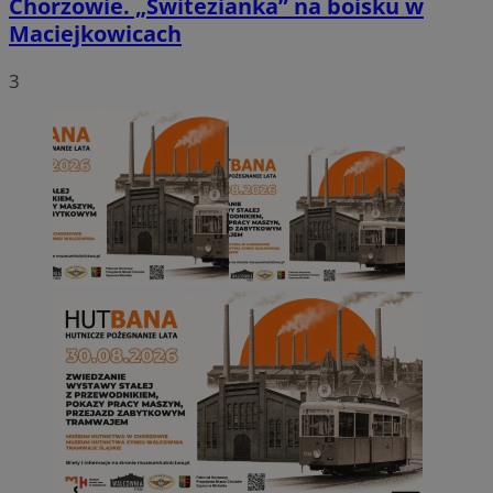
Chorzowie. „Świtezianka” na boisku w
Maciejkowicach
3