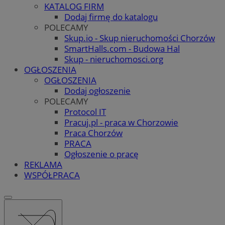
KATALOG FIRM
Dodaj firmę do katalogu
POLECAMY
Skup.io - Skup nieruchomości Chorzów
SmartHalls.com - Budowa Hal
Skup - nieruchomosci.org
OGŁOSZENIA
OGŁOSZENIA
Dodaj ogłoszenie
POLECAMY
Protocol IT
Pracuj.pl - praca w Chorzowie
Praca Chorzów
PRACA
Ogłoszenie o pracę
REKLAMA
WSPÓŁPRACA