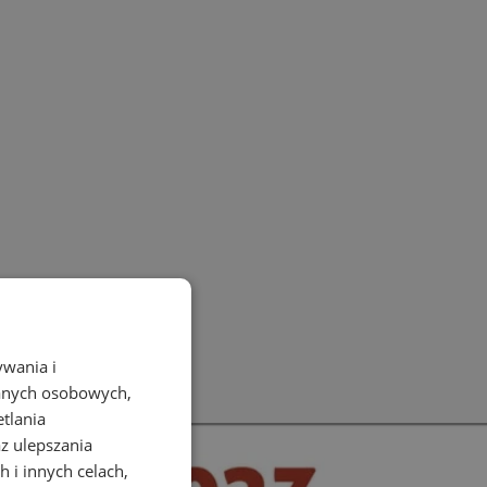
ywania i
danych osobowych,
etlania
az ulepszania
 i innych celach,