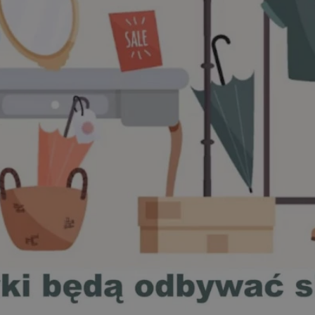
mojchorzow.pl
1 rok
Ten plik cookie przechowuje id
mojchorzow.pl
1 rok
Ten plik cookie przechowuje id
mojchorzow.pl
1 rok
Ten plik cookie przechowuje id
nt
4 tygodnie 2 dni
Ten plik cookie jest używany p
CookieScript
Script.com do zapamiętywania 
mojchorzow.pl
dotyczących zgody użytkownika
Jest to konieczne, aby baner c
Script.com działał poprawnie.
29 minut 53
Ten plik cookie służy do rozróż
Cloudflare Inc.
sekundy
botów. Jest to korzystne dla s
.temu.com
ponieważ umożliwia tworzeni
na temat korzystania z jej wit
METADATA
5 miesięcy 4
Ten plik cookie przechowuje i
YouTube
tygodnie
użytkownika oraz jego prefere
.youtube.com
prywatności podczas korzystan
Rejestruje wybory dotyczące p
Google Privacy Policy
i ustawień zgody, zapewniając 
w kolejnych wizytach. Dzięki 
musi ponownie konfigurować s
co zwiększa wygodę i zgodność
ochrony danych.
Sesja
Rejestruje, który klaster serw
NGINX Inc.
gościa. Jest to używane w kont
bh.contextweb.com
równoważenia obciążenia w ce
doświadczenia użytkownika.