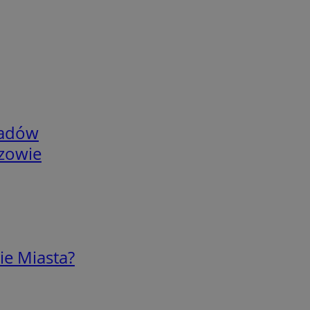
adów
rzowie
ie Miasta?