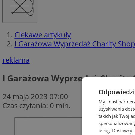
Ciekawe artykuły
I Garażowa Wyprzedaż Charity Sho
reklama
I Garażowa Wyprzedaż Charity
Odpowiedzia
24 maja 2023 07:00
My i nasi partne
Czas czytania: 0 min.
uzyskiwania dost
takich jak Twój a
spersonalizowanyc
usług.
Dostawcy s