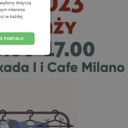
 wybory dotyczą
nym interesie
sz w każdej
DO PORTALU
esklasyfikowane
ane
owanie użytkownika i
j.