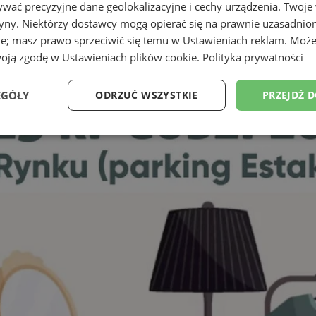
wać precyzyjne dane geolokalizacyjne i cechy urządzenia. Twoje
tryny. Niektórzy dostawcy mogą opierać się na prawnie uzasadnio
ie; masz prawo sprzeciwić się temu w
Ustawieniach reklam
. Może
woją zgodę w
Ustawieniach plików cookie
.
Polityka prywatności
EGÓŁY
ODRZUĆ WSZYSTKIE
PRZEJDŹ 
Wydajność
Targetowanie
Funkcjonalność
Ni
ezbędne
Wydajność
Targetowanie
Funkcjonalność
Niesklasyfikow
ie umożliwiają korzystanie z podstawowych funkcji strony internetowej, takich jak log
Bez niezbędnych plików cookie nie można prawidłowo korzystać ze strony internetowe
Okres
Provider
/
Domena
Opis
przechowywania