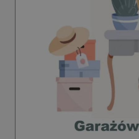
QeSessID
MvSessID
SessID
CookieScriptConse
__cf_bm
VISITOR_PRIVACY_
INGRESSCOOKIE