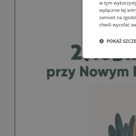
w tym wykorzysty
wyłącznie tej wi
zamiast na zgodz
chwili wycofać s
POKAŻ SZCZ
Niezbędne
Ni
Niezbędne pliki cook
zarządzanie kontem. 
Nazwa