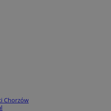
ci Chorzów
l