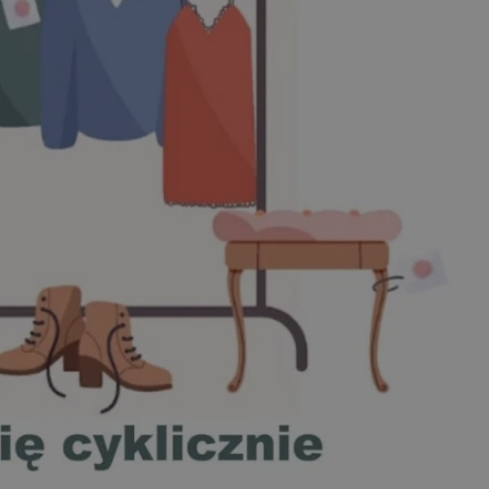
entyfikator sesji.
entyfikator sesji.
entyfikator sesji.
rzez usługę Cookie-
preferencji
 na pliki cookie.
ookie Cookie-
niania ludzi i
trony internetowej,
e ważnych raportów
ryny internetowej.
nformacje o zgodzie
ncjach dotyczących
ia z witryny.
olityki prywatności
ich przestrzeganie
temu użytkownik nie
woich preferencji,
 z regulacjami
erów obsługuje
ekście
lu optymalizacji