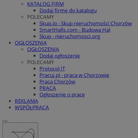
KATALOG FIRM
Dodaj firmę do katalogu
POLECAMY
Skup.io - Skup nieruchomości Chorzów
SmartHalls.com - Budowa Hal
Skup - nieruchomosci.org
OGŁOSZENIA
OGŁOSZENIA
Dodaj ogłoszenie
POLECAMY
Protocol IT
Pracuj.pl - praca w Chorzowie
Praca Chorzów
PRACA
Ogłoszenie o pracę
REKLAMA
WSPÓŁPRACA