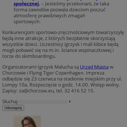
społecznej
.
– Jesteśmy przekonani, że taka
forma zawodów pozwala dzieciom poczuć
atmosferę prawdziwych zmagań
sportowych.
Konkurencjom sportowo-zręcznościowym towarzyszyły
będą inne atrakcje, z których bezpłatnie skorzystają
wszystkie dzieci. Uczestnicy igrzysk i mali kibice będą
mogli pobawić się na m.in. ściance wspinaczkowej i
torze do skimboardingu.
Organizatorami Igrzysk Malucha są
Urząd Miasta
w
Chorzowie i Flying Tiger Copenhagen. Impreza
odbędzie się 23 czerwca na stadionie miejskim przy ul.
Lompy 10a. Rozpoczęcie o godz. 14.00. Wstęp wolny.
Zapisy:
za@chorzow.eu
, tel. 32 416 52 15.
Słuchaj
⏵︎
Udostępnij