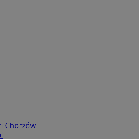
ci Chorzów
l