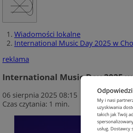
Wiadomości lokalne
International Music Day 2025 w Chor
reklama
International Music Day 2025 w
Odpowiedzia
06 sierpnia 2025 08:15
My i nasi partne
Czas czytania: 1 min.
uzyskiwania dost
takich jak Twój a
spersonalizowanyc
usług.
Dostawcy s