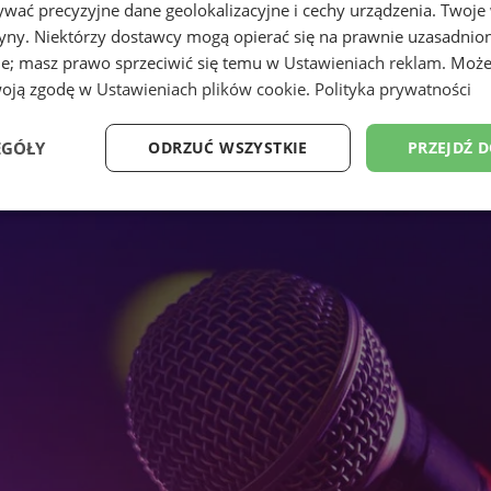
wać precyzyjne dane geolokalizacyjne i cechy urządzenia. Twoje
tryny. Niektórzy dostawcy mogą opierać się na prawnie uzasadnio
ie; masz prawo sprzeciwić się temu w
Ustawieniach reklam
. Może
woją zgodę w
Ustawieniach plików cookie
.
Polityka prywatności
EGÓŁY
ODRZUĆ WSZYSTKIE
PRZEJDŹ 
Wydajność
Targetowanie
Funkcjonalność
Ni
ezbędne
Wydajność
Targetowanie
Funkcjonalność
Niesklasyfikow
ie umożliwiają korzystanie z podstawowych funkcji strony internetowej, takich jak log
Bez niezbędnych plików cookie nie można prawidłowo korzystać ze strony internetowe
Okres
Provider
/
Domena
Opis
przechowywania