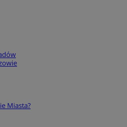
adów
rzowie
ie Miasta?