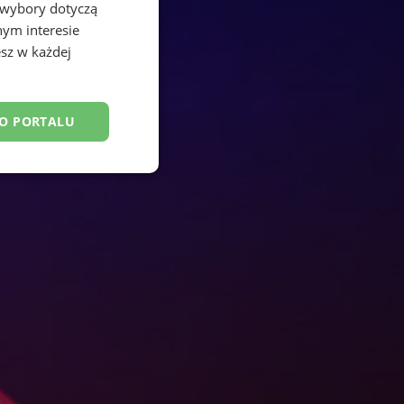
 wybory dotyczą
nym interesie
sz w każdej
DO PORTALU
esklasyfikowane
ane
owanie użytkownika i
j.