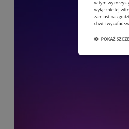
w tym wykorzysty
wyłącznie tej wi
zamiast na zgodz
chwili wycofać s
POKAŻ SZCZ
Niezbędne
Ni
Niezbędne pliki cook
zarządzanie kontem. 
Nazwa