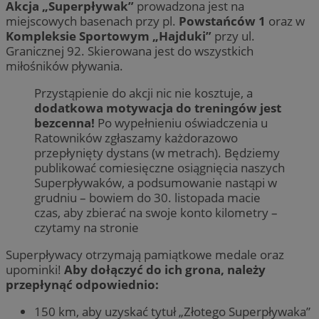
Akcja „Superpływak”
prowadzona jest na
miejscowych basenach przy pl.
Powstańców 1
oraz w
Kompleksie Sportowym „Hajduki”
przy ul.
Granicznej 92. Skierowana jest do wszystkich
miłośników pływania.
Przystąpienie do akcji nic nie kosztuje, a
dodatkowa motywacja do treningów jest
bezcenna!
Po wypełnieniu oświadczenia u
Ratowników zgłaszamy każdorazowo
przepłynięty dystans (w metrach). Będziemy
publikować comiesięczne osiągnięcia naszych
Superpływaków, a podsumowanie nastąpi w
grudniu – bowiem do 30. listopada macie
czas, aby zbierać na swoje konto kilometry –
czytamy na stronie
Superpływacy otrzymają pamiątkowe medale oraz
upominki!
Aby dołączyć do ich grona, należy
przepłynąć odpowiednio:
150 km, aby uzyskać tytuł „Złotego Superpływaka”