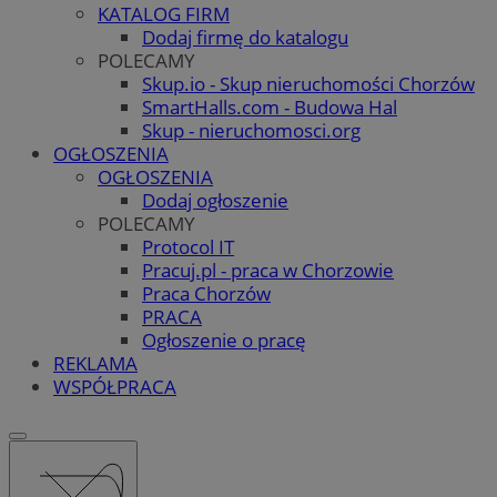
KATALOG FIRM
Dodaj firmę do katalogu
POLECAMY
Skup.io - Skup nieruchomości Chorzów
SmartHalls.com - Budowa Hal
Skup - nieruchomosci.org
OGŁOSZENIA
OGŁOSZENIA
Dodaj ogłoszenie
POLECAMY
Protocol IT
Pracuj.pl - praca w Chorzowie
Praca Chorzów
PRACA
Ogłoszenie o pracę
REKLAMA
WSPÓŁPRACA