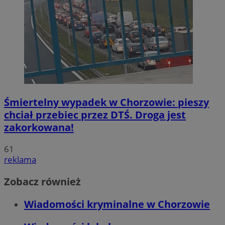
Śmiertelny wypadek w Chorzowie: pieszy
chciał przebiec przez DTŚ. Droga jest
zakorkowana!
61
reklama
Zobacz również
Wiadomości kryminalne w Chorzowie