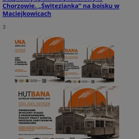
Chorzowie. „Świtezianka” na boisku w
Maciejkowicach
3