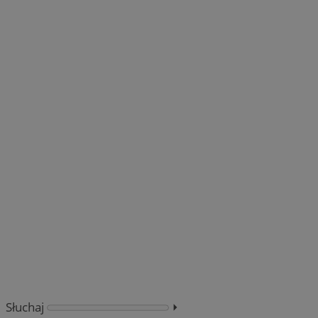
Słuchaj
⏵︎