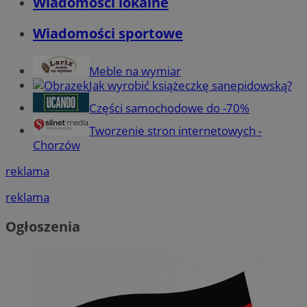
Wiadomości lokalne
Wiadomości sportowe
Meble na wymiar
Jak wyrobić książeczkę sanepidowską?
Części samochodowe do -70%
Tworzenie stron internetowych -
Chorzów
reklama
reklama
Ogłoszenia