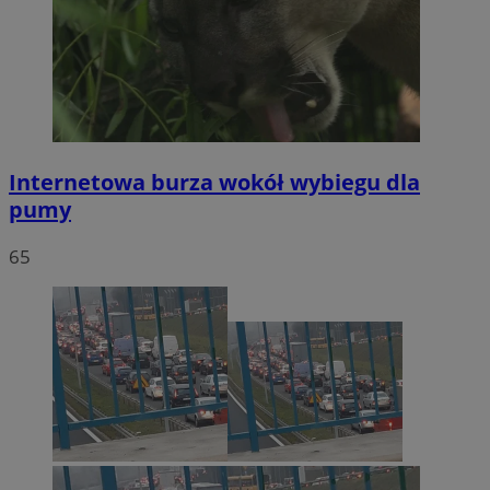
Internetowa burza wokół wybiegu dla
pumy
65