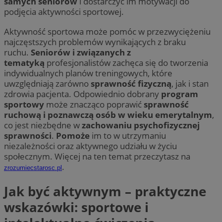
samych seniorów
i dostarczyć im motywacji do
podjęcia aktywności sportowej.
Aktywność sportowa może pomóc w przezwyciężeniu
najczęstszych problemów wynikających z braku
ruchu.
Seniorów i związanych z
tematyką
profesjonalistów zachęca się do tworzenia
indywidualnych planów treningowych, które
uwzględniają zarówno
sprawność fizyczną
, jak i stan
zdrowia pacjenta. Odpowiednio dobrany
program
sportowy
może znacząco poprawić
sprawność
ruchową i poznawczą osób w wieku emerytalnym
,
co jest niezbędne w
zachowaniu psychofizycznej
sprawności
.
Pomoże
im to w utrzymaniu
niezależności oraz aktywnego udziału w życiu
społecznym. Więcej na ten temat przeczytasz na
.
zrozumiecstarosc.pl
Jak być aktywnym – praktyczne
wskazówki: sportowe i