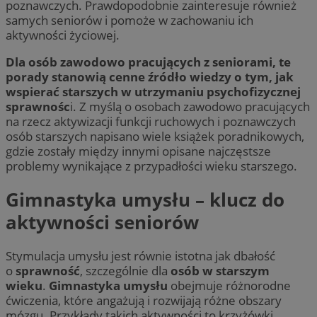
poznawczych. Prawdopodobnie zainteresuje również
samych seniorów i pomoże w zachowaniu ich
aktywności życiowej.
Dla osób zawodowo pracujących z seniorami, te
porady stanowią cenne źródło wiedzy o tym, jak
wspierać starszych w utrzymaniu psychofizycznej
sprawnośc
i. Z myślą o osobach zawodowo pracujących
na rzecz aktywizacji funkcji ruchowych i poznawczych
osób starszych napisano wiele książek poradnikowych,
gdzie zostały między innymi opisane najczęstsze
problemy wynikające z przypadłości wieku starszego.
Gimnastyka umysłu – klucz do
aktywności seniorów
Stymulacja umysłu jest równie istotna jak dbałość
o
sprawność
, szczególnie dla
osób w starszym
wieku
.
Gimnastyka umysłu
obejmuje różnorodne
ćwiczenia, które angażują i rozwijają różne obszary
mózgu. Przykłady takich aktywności to krzyżówki,