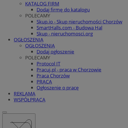
KATALOG FIRM
Dodaj firmę do katalogu
POLECAMY
Skup.io - Skup nieruchomości Chorzów
SmartHalls.com - Budowa Hal
Skup - nieruchomosci.org
OGŁOSZENIA
OGŁOSZENIA
Dodaj ogłoszenie
POLECAMY
Protocol IT
Pracuj.pl - praca w Chorzowie
Praca Chorzów
PRACA
Ogłoszenie o pracę
REKLAMA
WSPÓŁPRACA