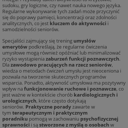
sudoku, gry logiczne, czy nawet nauka nowego języka.
Regularne wykonywanie tych zadań może przyczynić
się do poprawy pamięci, koncentracji oraz zdolności
analitycznych, co jest
kluczem do aktywności
i
samodzielności seniorów.
Specjaliści zajmujący się trening
umysłów
emerytów
podkreślają, że regularne ćwiczenia
umysłowe mogą również opóźniać lub minimalizować
ryzyko wystąpienia
zaburzeń funkcji poznawczych
.
Dla
zawodowo pracujących na rzecz seniorów
,
wiedza o metodach ćwiczeń umysłu jest nieoceniona i
pozwala na tworzenie skutecznych programów
wsparcia. Ponadto, aktywność umysłowa ma pozytywny
wpływ na
funkcjonowanie ruchowe i poznawcze
, co
jest ważne w kontekście chorób
kardiologicznych i
urologicznych
, które często dotykają
seniorów.
Praktyczne porady
zawarte w
tym
terapeutycznym i praktycznym
poradniku
pomogą w zachowaniu
psychofizycznej
sprawności
i są
stworzone z myślą o osobach
w