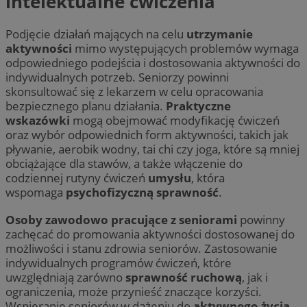
intelektualne ćwiczenia
Podjęcie działań mających na celu
utrzymanie
aktywności
mimo występujących problemów wymaga
odpowiedniego podejścia i dostosowania aktywności do
indywidualnych potrzeb. Seniorzy powinni
skonsultować się z lekarzem w celu opracowania
bezpiecznego planu działania.
Praktyczne
wskazówki
mogą obejmować modyfikację ćwiczeń
oraz wybór odpowiednich form aktywności, takich jak
pływanie, aerobik wodny, tai chi czy joga, które są mniej
obciążające dla stawów, a także włączenie do
codziennej rutyny ćwiczeń
umysłu
, która
wspomaga
psychofizyczną sprawność
.
Osoby zawodowo pracujące z seniorami
powinny
zachęcać do promowania aktywności dostosowanej do
możliwości i stanu zdrowia seniorów. Zastosowanie
indywidualnych programów ćwiczeń, które
uwzględniają zarówno
sprawność ruchową
, jak i
ograniczenia, może przynieść znaczące korzyści.
Wspieranie seniorów w dążeniu do
aktywnego życia