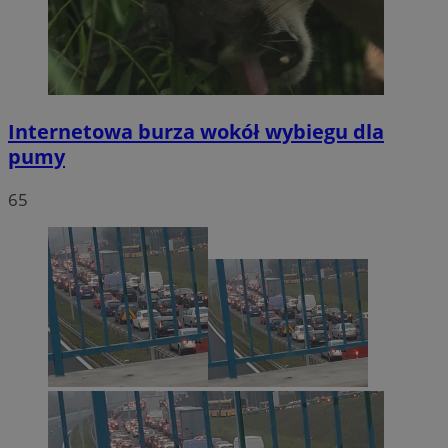
Internetowa burza wokół wybiegu dla
pumy
65