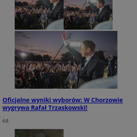
Oficjalne wyniki wyborów: W Chorzowie
wygrywa Rafał Trzaskowski!
68