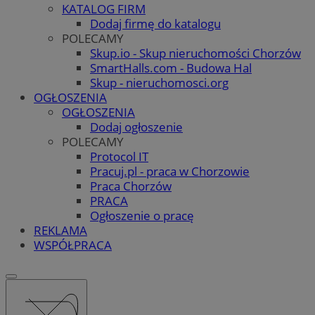
KATALOG FIRM
Dodaj firmę do katalogu
POLECAMY
Skup.io - Skup nieruchomości Chorzów
SmartHalls.com - Budowa Hal
Skup - nieruchomosci.org
OGŁOSZENIA
OGŁOSZENIA
Dodaj ogłoszenie
POLECAMY
Protocol IT
Pracuj.pl - praca w Chorzowie
Praca Chorzów
PRACA
Ogłoszenie o pracę
REKLAMA
WSPÓŁPRACA