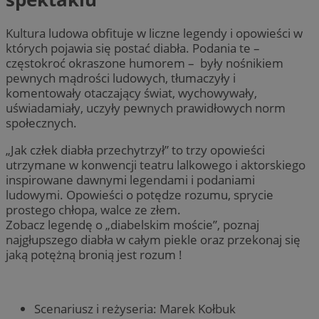
Kultura ludowa obfituje w liczne legendy i opowieści w
których pojawia się postać diabła. Podania te –
częstokroć okraszone humorem – były nośnikiem
pewnych mądrości ludowych, tłumaczyły i
komentowały otaczający świat, wychowywały,
uświadamiały, uczyły pewnych prawidłowych norm
społecznych.
„Jak człek diabła przechytrzył” to trzy opowieści
utrzymane w konwencji teatru lalkowego i aktorskiego
inspirowane dawnymi legendami i podaniami
ludowymi. Opowieści o potędze rozumu, sprycie
prostego chłopa, walce ze złem.
Zobacz legendę o „diabelskim moście”, poznaj
najgłupszego diabła w całym piekle oraz przekonaj się
jaką potężną bronią jest rozum !
Scenariusz i reżyseria: Marek Kołbuk