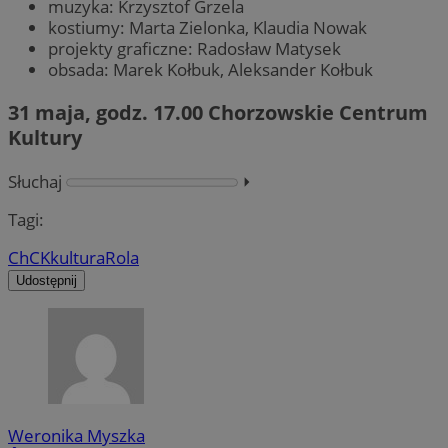
muzyka: Krzysztof Grzela
kostiumy: Marta Zielonka, Klaudia Nowak
projekty graficzne: Radosław Matysek
obsada: Marek Kołbuk, Aleksander Kołbuk
31 maja, godz. 17.00 Chorzowskie Centrum
Kultury
Słuchaj
⏵︎
Tagi:
ChCK
kultura
Rola
Udostępnij
Weronika Myszka