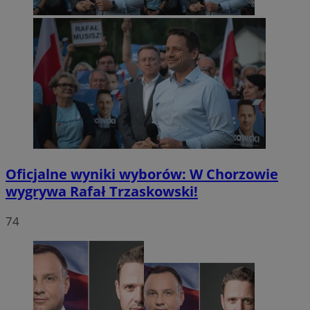
Oficjalne wyniki wyborów: W Chorzowie
wygrywa Rafał Trzaskowski!
74