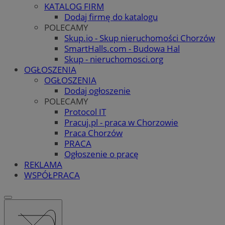
KATALOG FIRM
Dodaj firmę do katalogu
POLECAMY
Skup.io - Skup nieruchomości Chorzów
SmartHalls.com - Budowa Hal
Skup - nieruchomosci.org
OGŁOSZENIA
OGŁOSZENIA
Dodaj ogłoszenie
POLECAMY
Protocol IT
Pracuj.pl - praca w Chorzowie
Praca Chorzów
PRACA
Ogłoszenie o pracę
REKLAMA
WSPÓŁPRACA