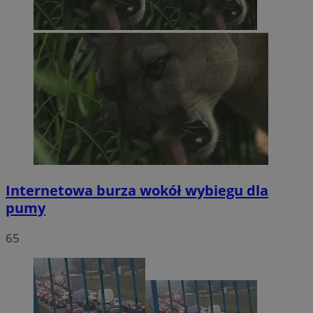
Internetowa burza wokół wybiegu dla
pumy
65