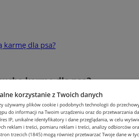
ą karmę dla psa?
 suchą karmę dla psa?
lne korzystanie z Twoich danych
rzy używamy plików cookie i podobnych technologii do przechow
ępu do informacji na Twoim urządzeniu oraz do przetwarzania 
dres IP, unikalne identyfikatory i dane przeglądania, w celu wyświ
h reklam i treści, pomiaru reklam i treści, analizy odbiorców or
tron trzecich (1845)
mogą również przetwarzać Twoje dane w tych