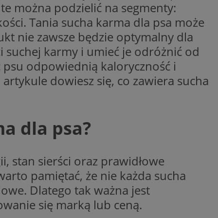
 te można podzielić na segmenty:
y gościa na
kości. Tania sucha karma dla psa może
nych celów
kt nie zawsze będzie optymalny dla
i suchej karmy i umieć je odróżnić od
wywania
Opis
 psu odpowiednią kaloryczność i
m artykule dowiesz się, co zawiera sucha
aportowania na
etowej dla
iaru wysiłków
madzić dane, takie
wników z reklamami
nę internetową lub
a dla psa?
rakcji
ubleClick for
ernetowej w celu
wyświetlanie reklam
jonalności strony
ć.
rażaniem funkcji i
, stan sierści oraz prawidłowe
aniem Microsoft
trolować, które
wywania informacji
wyświetlane
arto pamiętać, że nie każda sucha
ów stron w jedną
ń etapowych,
anego użytkownika
iowe. Dlatego tak ważna jest
aniem Microsoft
rowanie się marką lub ceną.
wywania informacji
służący do
ów stron w jedną
towej za