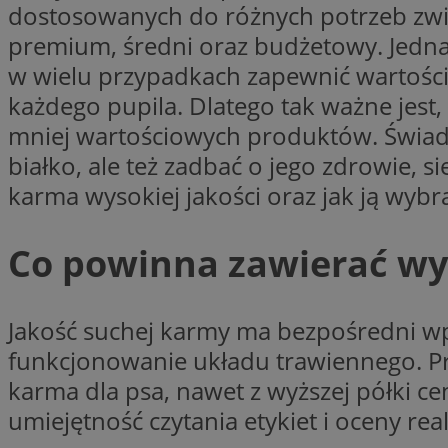
dostosowanych do różnych potrzeb zwier
li_gc
premium, średni oraz budżetowy. Jednak
w wielu przypadkach zapewnić wartości
każdego pupila. Dlatego tak ważne jest,
Nazwa
mniej wartościowych produktów. Świad
Nazwa
openstat_umr82x3
Nazwa
białko, ale też zadbać o jego zdrowie, s
openstat_gid
VP
karma wysokiej jakości oraz jak ją wybr
pb_rtb_ev_part
openstat_pbi939ar
openstat_khpu8s
Co powinna zawierać wys
openstat_iy2unm5p
_clck
__gads
incap_ses_1688_32
openstat_wj089dcr
__Secure-
Jakość suchej karmy ma bezpośredni wpł
_clsk
ROLLOUT_TOKEN
visid_incap_322052
funkcjonowanie układu trawiennego. Pr
karma dla psa, nawet z wyższej półki c
_clsk
umiejętność czytania etykiet i oceny rea
bcookie