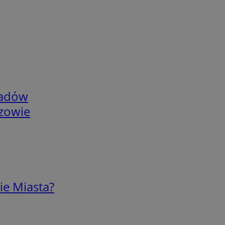
adów
rzowie
ie Miasta?