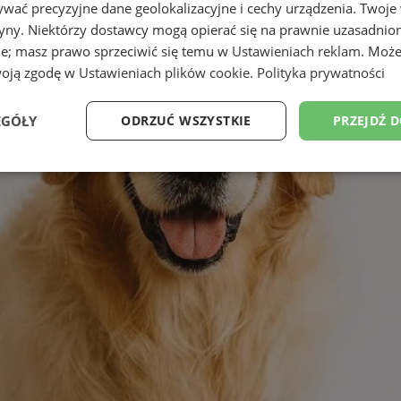
wać precyzyjne dane geolokalizacyjne i cechy urządzenia. Twoje
tryny. Niektórzy dostawcy mogą opierać się na prawnie uzasadnio
ie; masz prawo sprzeciwić się temu w
Ustawieniach reklam
. Może
woją zgodę w
Ustawieniach plików cookie
.
Polityka prywatności
EGÓŁY
ODRZUĆ WSZYSTKIE
PRZEJDŹ 
Wydajność
Targetowanie
Funkcjonalność
Ni
ezbędne
Wydajność
Targetowanie
Funkcjonalność
Niesklasyfikow
ie umożliwiają korzystanie z podstawowych funkcji strony internetowej, takich jak log
Bez niezbędnych plików cookie nie można prawidłowo korzystać ze strony internetowe
Okres
Provider
/
Domena
Opis
przechowywania