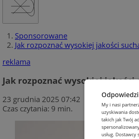
Sponsorowane
Jak rozpoznać wysokiej jakości such
reklama
Jak rozpoznać wysokiej jakości
Odpowiedzia
23 grudnia 2025 07:42
My i nasi partne
Czas czytania: 9 min.
uzyskiwania dost
takich jak Twój a
spersonalizowanyc
usług.
Dostawcy s