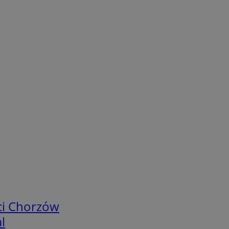
ci Chorzów
l