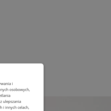
ywania i
danych osobowych,
etlania
az ulepszania
 i innych celach,