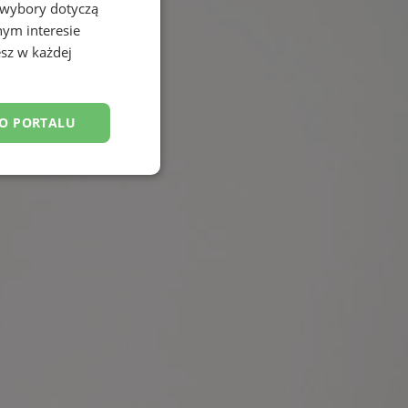
 wybory dotyczą
nym interesie
sz w każdej
DO PORTALU
esklasyfikowane
ane
owanie użytkownika i
j.