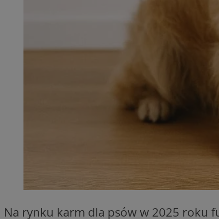
QeSessID
MvSessID
SessID
CookieScriptConse
__cf_bm
VISITOR_PRIVACY_
INGRESSCOOKIE
Na rynku karm dla psów w 2025 roku f