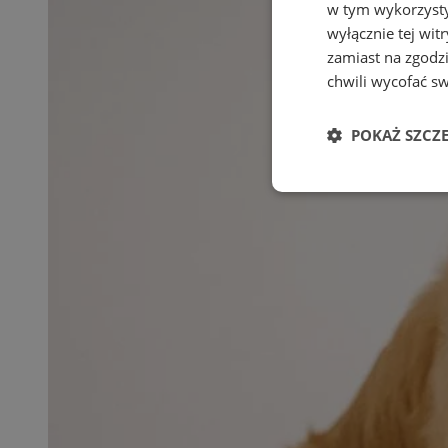
w tym wykorzysty
wyłącznie tej wi
zamiast na zgodz
chwili wycofać s
POKAŻ SZCZ
Niezbędne
Ni
Niezbędne pliki cook
zarządzanie kontem. 
Nazwa