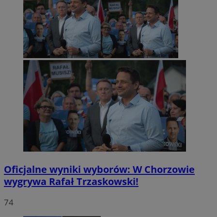
Oficjalne wyniki wyborów: W Chorzowie
wygrywa Rafał Trzaskowski!
74