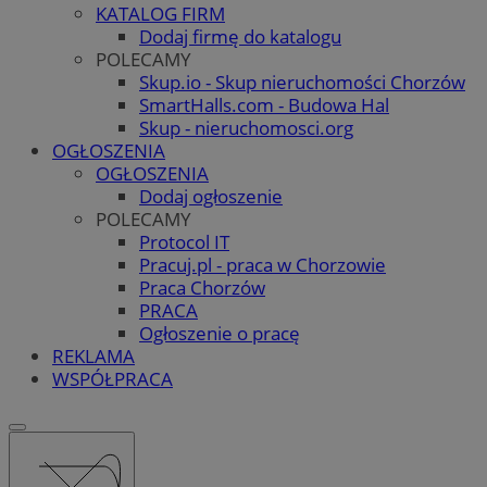
KATALOG FIRM
Dodaj firmę do katalogu
POLECAMY
Skup.io - Skup nieruchomości Chorzów
SmartHalls.com - Budowa Hal
Skup - nieruchomosci.org
OGŁOSZENIA
OGŁOSZENIA
Dodaj ogłoszenie
POLECAMY
Protocol IT
Pracuj.pl - praca w Chorzowie
Praca Chorzów
PRACA
Ogłoszenie o pracę
REKLAMA
WSPÓŁPRACA