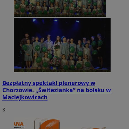
Bezpłatny spektakl plenerowy w
Chorzowie. „Świtezianka” na boisku w
Maciejkowicach
3