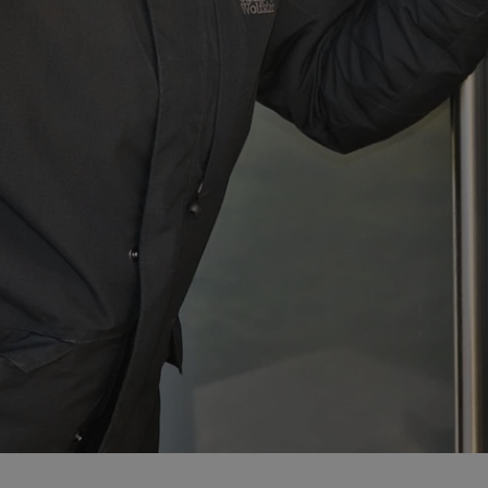
mojchorzow.pl
1 rok
Ten plik cookie przechowuje id
mojchorzow.pl
1 rok
Ten plik cookie przechowuje id
mojchorzow.pl
1 rok
Ten plik cookie przechowuje id
nt
4 tygodnie 2 dni
Ten plik cookie jest używany p
CookieScript
Script.com do zapamiętywania 
mojchorzow.pl
dotyczących zgody użytkownika
Jest to konieczne, aby baner c
Script.com działał poprawnie.
29 minut 53
Ten plik cookie służy do rozróż
Cloudflare Inc.
sekundy
botów. Jest to korzystne dla s
.temu.com
ponieważ umożliwia tworzeni
na temat korzystania z jej wit
METADATA
5 miesięcy 4
Ten plik cookie przechowuje i
YouTube
tygodnie
użytkownika oraz jego prefere
.youtube.com
prywatności podczas korzystan
Rejestruje wybory dotyczące p
Google Privacy Policy
i ustawień zgody, zapewniając 
w kolejnych wizytach. Dzięki 
musi ponownie konfigurować s
co zwiększa wygodę i zgodność
ochrony danych.
Sesja
Rejestruje, który klaster serw
NGINX Inc.
gościa. Jest to używane w kont
bh.contextweb.com
równoważenia obciążenia w ce
doświadczenia użytkownika.