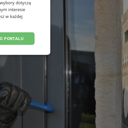
 wybory dotyczą
nym interesie
sz w każdej
DO PORTALU
esklasyfikowane
ane
owanie użytkownika i
j.