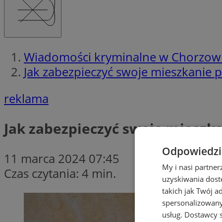
Wiadomości kryminalne w Chorzow
Jak zabezpieczyć swoje mieszkanie
reklama
Jak zabezpieczyć swoje mieszk
Odpowiedzia
11 marca 2024 07:45
My i nasi partne
Czas czytania: 4 min.
uzyskiwania dost
takich jak Twój a
spersonalizowanyc
usług.
Dostawcy s