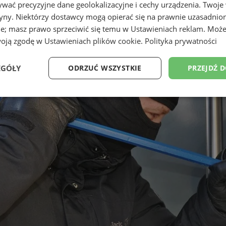
wać precyzyjne dane geolokalizacyjne i cechy urządzenia. Twoje
tryny. Niektórzy dostawcy mogą opierać się na prawnie uzasadnio
ie; masz prawo sprzeciwić się temu w
Ustawieniach reklam
. Może
woją zgodę w
Ustawieniach plików cookie
.
Polityka prywatności
EGÓŁY
ODRZUĆ WSZYSTKIE
PRZEJDŹ 
Wydajność
Targetowanie
Funkcjonalność
Ni
ezbędne
Wydajność
Targetowanie
Funkcjonalność
Niesklasyfikow
ie umożliwiają korzystanie z podstawowych funkcji strony internetowej, takich jak log
Bez niezbędnych plików cookie nie można prawidłowo korzystać ze strony internetowe
Okres
Provider
/
Domena
Opis
przechowywania