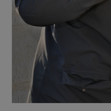
QeSessID
MvSessID
SessID
CookieScriptConse
__cf_bm
VISITOR_PRIVACY_
INGRESSCOOKIE