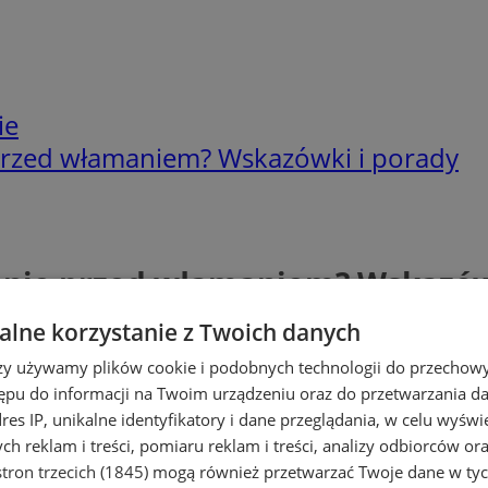
ie
 przed włamaniem? Wskazówki i porady
anie przed włamaniem? Wskazów
lne korzystanie z Twoich danych
rzy używamy plików cookie i podobnych technologii do przechow
ępu do informacji na Twoim urządzeniu oraz do przetwarzania 
dres IP, unikalne identyfikatory i dane przeglądania, w celu wyświ
h reklam i treści, pomiaru reklam i treści, analizy odbiorców or
tron trzecich (1845)
mogą również przetwarzać Twoje dane w tych