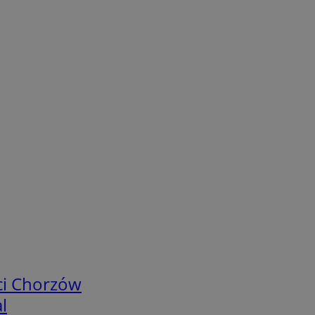
ci Chorzów
l