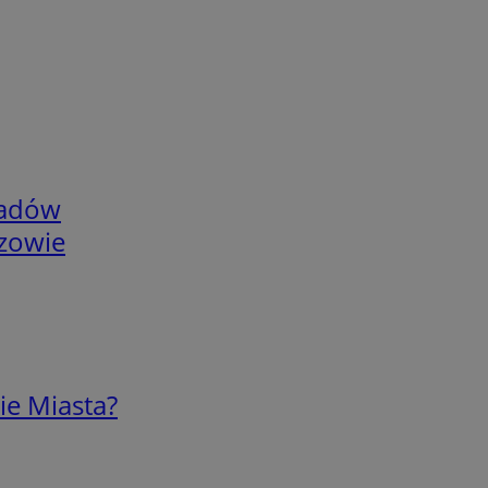
adów
rzowie
ie Miasta?