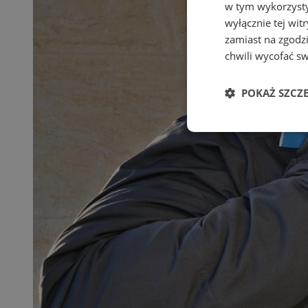
w tym wykorzysty
wyłącznie tej wi
zamiast na zgodz
chwili wycofać s
POKAŻ SZCZ
Niezbędne
Ni
Niezbędne pliki cook
zarządzanie kontem. 
Nazwa