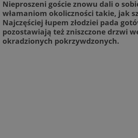
Nieproszeni goście znowu dali o sobi
li_gc
włamaniom okoliczności takie, jak s
Najczęściej łupem złodziei pada got
pozostawiają też zniszczone drzwi w
Nazwa
okradzionych pokrzywdzonych.
Nazwa
openstat_umr82x3
Nazwa
openstat_gid
VP
pb_rtb_ev_part
openstat_pbi939ar
openstat_khpu8s
openstat_iy2unm5p
_clck
__gads
incap_ses_1688_32
openstat_wj089dcr
__Secure-
_clsk
ROLLOUT_TOKEN
visid_incap_322052
_clsk
bcookie