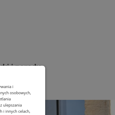
ki i porady
ywania i
danych osobowych,
etlania
az ulepszania
 i innych celach,