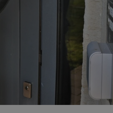
entyfikator sesji.
entyfikator sesji.
entyfikator sesji.
rzez usługę Cookie-
preferencji
 na pliki cookie.
ookie Cookie-
niania ludzi i
trony internetowej,
e ważnych raportów
ryny internetowej.
nformacje o zgodzie
ncjach dotyczących
ia z witryny.
olityki prywatności
ich przestrzeganie
temu użytkownik nie
woich preferencji,
 z regulacjami
erów obsługuje
ekście
lu optymalizacji