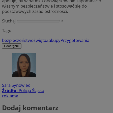
apeluje, by w natłoku obowiązków nie zapominać o
własnym bezpieczeństwie i stosować się do
podstawowych zasad ostrożności.
Słuchaj
⏵︎
Tagi:
bezpieczeństwo
święta
Zakupy
Przygotowania
Udostępnij
Sara Synowiec
Źródło:
Policja Śląska
reklama
Dodaj komentarz