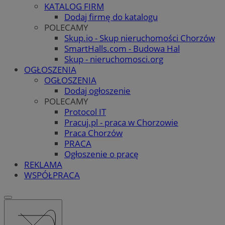
KATALOG FIRM
Dodaj firmę do katalogu
POLECAMY
Skup.io - Skup nieruchomości Chorzów
SmartHalls.com - Budowa Hal
Skup - nieruchomosci.org
OGŁOSZENIA
OGŁOSZENIA
Dodaj ogłoszenie
POLECAMY
Protocol IT
Pracuj.pl - praca w Chorzowie
Praca Chorzów
PRACA
Ogłoszenie o pracę
REKLAMA
WSPÓŁPRACA