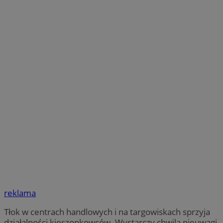
reklama
Tłok w centrach handlowych i na targowiskach sprzyja
działalności kieszonkowców. Wystarczy chwila nieuwagi,