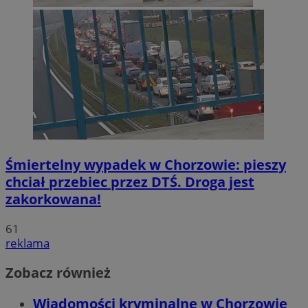
Śmiertelny wypadek w Chorzowie: pieszy
chciał przebiec przez DTŚ. Droga jest
zakorkowana!
61
reklama
Zobacz również
Wiadomości kryminalne w Chorzowie