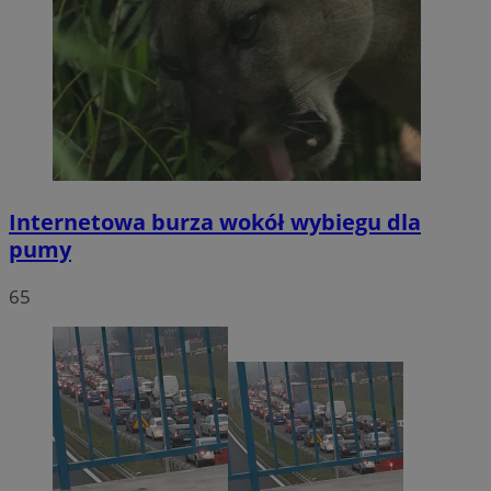
Internetowa burza wokół wybiegu dla
pumy
65