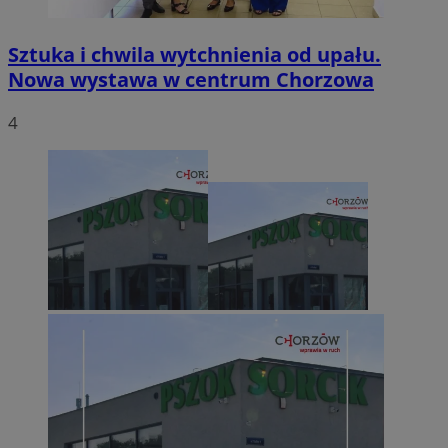
Sztuka i chwila wytchnienia od upału.
Nowa wystawa w centrum Chorzowa
4