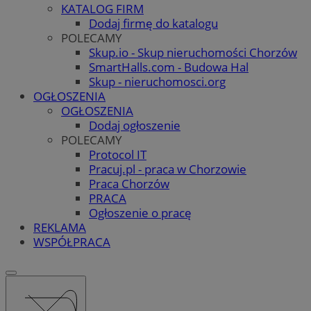
KATALOG FIRM
Dodaj firmę do katalogu
POLECAMY
Skup.io - Skup nieruchomości Chorzów
SmartHalls.com - Budowa Hal
Skup - nieruchomosci.org
OGŁOSZENIA
OGŁOSZENIA
Dodaj ogłoszenie
POLECAMY
Protocol IT
Pracuj.pl - praca w Chorzowie
Praca Chorzów
PRACA
Ogłoszenie o pracę
REKLAMA
WSPÓŁPRACA