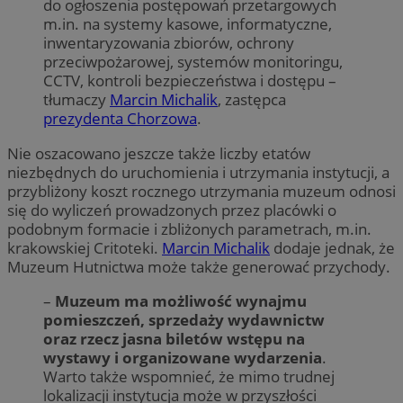
do ogłoszenia postępowań przetargowych
m.in. na systemy kasowe, informatyczne,
inwentaryzowania zbiorów, ochrony
przeciwpożarowej, systemów monitoringu,
CCTV, kontroli bezpieczeństwa i dostępu –
tłumaczy
Marcin Michalik
, zastępca
prezydenta Chorzowa
.
Nie oszacowano jeszcze także liczby etatów
niezbędnych do uruchomienia i utrzymania instytucji, a
przybliżony koszt rocznego utrzymania muzeum odnosi
się do wyliczeń prowadzonych przez placówki o
podobnym formacie i zbliżonych parametrach, m.in.
krakowskiej Critoteki.
Marcin Michalik
dodaje jednak, że
Muzeum Hutnictwa może także generować przychody.
–
Muzeum ma możliwość wynajmu
pomieszczeń, sprzedaży wydawnictw
oraz rzecz jasna biletów wstępu na
wystawy i organizowane wydarzenia
.
Warto także wspomnieć, że mimo trudnej
lokalizacji instytucja może w przyszłości