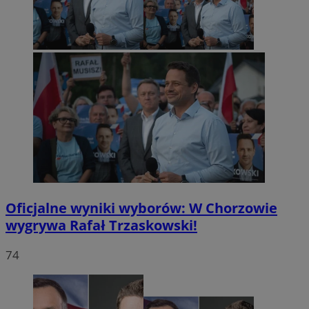
Oficjalne wyniki wyborów: W Chorzowie
wygrywa Rafał Trzaskowski!
74