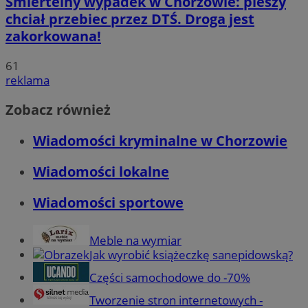
Śmiertelny wypadek w Chorzowie: pieszy
chciał przebiec przez DTŚ. Droga jest
zakorkowana!
61
reklama
Zobacz również
Wiadomości kryminalne w Chorzowie
Wiadomości lokalne
Wiadomości sportowe
Meble na wymiar
Jak wyrobić książeczkę sanepidowską?
Części samochodowe do -70%
Tworzenie stron internetowych -