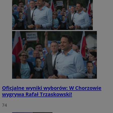
Oficjalne wyniki wyborów: W Chorzowie
wygrywa Rafał Trzaskowski!
74