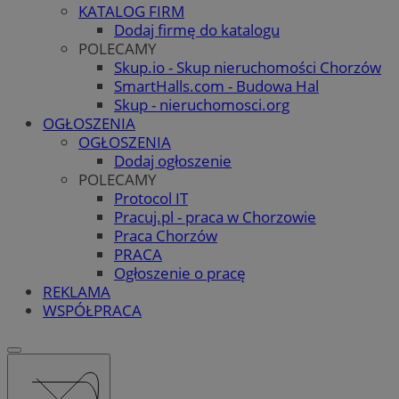
KATALOG FIRM
Dodaj firmę do katalogu
POLECAMY
Skup.io - Skup nieruchomości Chorzów
SmartHalls.com - Budowa Hal
Skup - nieruchomosci.org
OGŁOSZENIA
OGŁOSZENIA
Dodaj ogłoszenie
POLECAMY
Protocol IT
Pracuj.pl - praca w Chorzowie
Praca Chorzów
PRACA
Ogłoszenie o pracę
REKLAMA
WSPÓŁPRACA