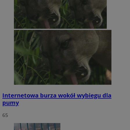
Internetowa burza wokół wybiegu dla
pumy
65