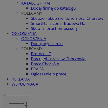
KATALOG FIRM
Dodaj firmę do katalogu
POLECAMY
Skup.io - Skup nieruchomości Chorzów
SmartHalls.com - Budowa Hal
Skup - nieruchomosci.org
OGŁOSZENIA
OGŁOSZENIA
Dodaj ogłoszenie
POLECAMY
Protocol IT
Pracuj.pl - praca w Chorzowie
Praca Chorzów
PRACA
Ogłoszenie o pracę
REKLAMA
WSPÓŁPRACA