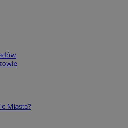
adów
rzowie
ie Miasta?