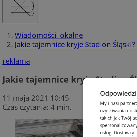
Wiadomości lokalne
Jakie tajemnice kryje Stadion Śląsk
reklama
Jakie tajemnice kryje Stadion 
Odpowiedzia
11 maja 2021 10:45
My i nasi partne
Czas czytania: 4 min.
uzyskiwania dost
takich jak Twój a
spersonalizowanyc
usług.
Dostawcy s