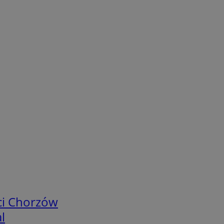
ci Chorzów
l