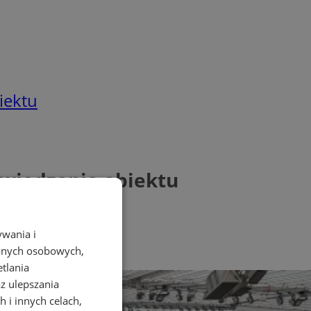
iektu
zwiedzania obiektu
ywania i
danych osobowych,
etlania
az ulepszania
 i innych celach,