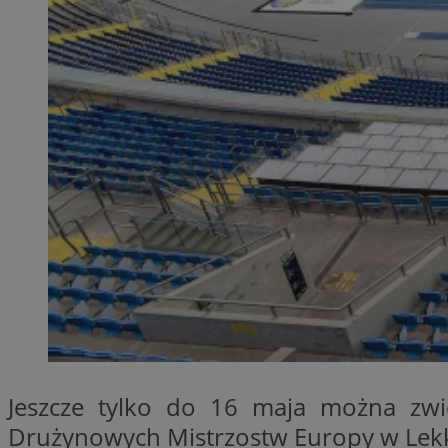
QeSessID
MvSessID
SessID
CookieScriptConse
__cf_bm
VISITOR_PRIVACY_
Jeszcze tylko do 16 maja można zwie
INGRESSCOOKIE
Drużynowych Mistrzostw Europy w Lekko