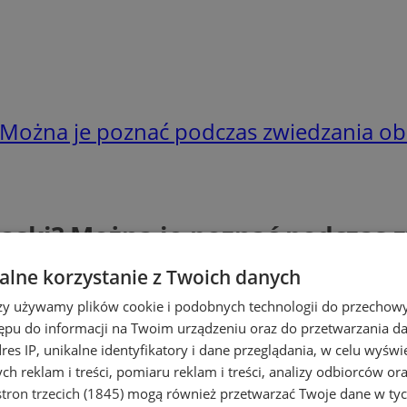
i? Można je poznać podczas zwiedzania ob
Śląski? Można je poznać podczas 
lne korzystanie z Twoich danych
rzy używamy plików cookie i podobnych technologii do przechow
ępu do informacji na Twoim urządzeniu oraz do przetwarzania 
dres IP, unikalne identyfikatory i dane przeglądania, w celu wyświ
h reklam i treści, pomiaru reklam i treści, analizy odbiorców or
tron trzecich (1845)
mogą również przetwarzać Twoje dane w tych