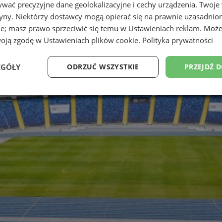
wać precyzyjne dane geolokalizacyjne i cechy urządzenia. Twoje
tryny. Niektórzy dostawcy mogą opierać się na prawnie uzasadnio
ie; masz prawo sprzeciwić się temu w
Ustawieniach reklam
. Może
woją zgodę w
Ustawieniach plików cookie
.
Polityka prywatności
EGÓŁY
ODRZUĆ WSZYSTKIE
PRZEJDŹ 
Wydajność
Targetowanie
Funkcjonalność
Ni
ezbędne
Wydajność
Targetowanie
Funkcjonalność
Niesklasyfikow
ie umożliwiają korzystanie z podstawowych funkcji strony internetowej, takich jak log
Bez niezbędnych plików cookie nie można prawidłowo korzystać ze strony internetowe
Okres
Provider
/
Domena
Opis
przechowywania