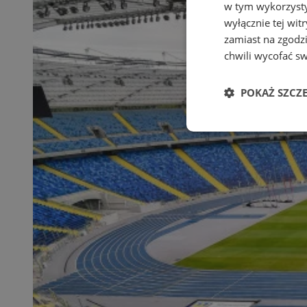
w tym wykorzysty
wyłącznie tej wi
zamiast na zgodz
chwili wycofać s
POKAŻ SZCZ
Niezbędne
Ni
Niezbędne pliki cook
zarządzanie kontem. 
Nazwa