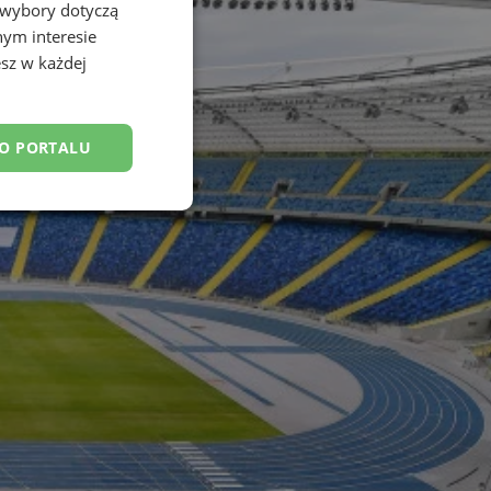
 wybory dotyczą
nym interesie
sz w każdej
DO PORTALU
esklasyfikowane
ane
owanie użytkownika i
j.