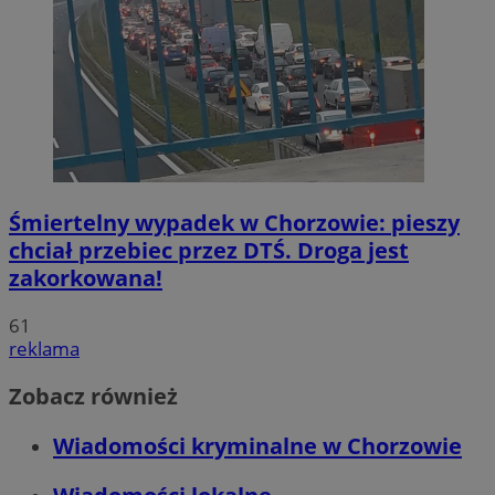
Śmiertelny wypadek w Chorzowie: pieszy
chciał przebiec przez DTŚ. Droga jest
zakorkowana!
61
reklama
Zobacz również
Wiadomości kryminalne w Chorzowie