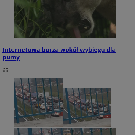
Internetowa burza wokół wybiegu dla
pumy
65