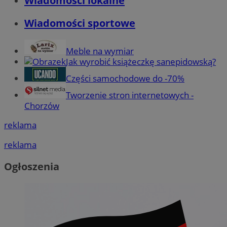
Wiadomości lokalne
Wiadomości sportowe
Meble na wymiar
Jak wyrobić książeczkę sanepidowską?
Części samochodowe do -70%
Tworzenie stron internetowych -
Chorzów
reklama
reklama
Ogłoszenia