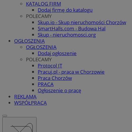
KATALOG FIRM
Dodaj firmę do katalogu
POLECAMY
Skup.io - Skup nieruchomości Chorzów
SmartHalls.com - Budowa Hal
Skup - nieruchomosci.org
OGŁOSZENIA
OGŁOSZENIA
Dodaj ogłoszenie
POLECAMY
Protocol IT
Pracuj.pl - praca w Chorzowie
Praca Chorzów
PRACA
Ogłoszenie o pracę
REKLAMA
WSPÓŁPRACA