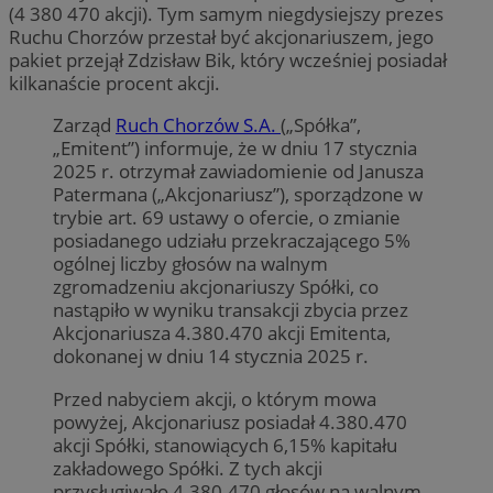
(4 380 470 akcji). Tym samym niegdysiejszy prezes
Ruchu Chorzów przestał być akcjonariuszem, jego
pakiet przejął Zdzisław Bik, który wcześniej posiadał
kilkanaście procent akcji.
Zarząd
Ruch Chorzów S.A.
(„Spółka”,
„Emitent”) informuje, że w dniu 17 stycznia
2025 r. otrzymał zawiadomienie od Janusza
Patermana („Akcjonariusz”), sporządzone w
trybie art. 69 ustawy o ofercie, o zmianie
posiadanego udziału przekraczającego 5%
ogólnej liczby głosów na walnym
zgromadzeniu akcjonariuszy Spółki, co
nastąpiło w wyniku transakcji zbycia przez
Akcjonariusza 4.380.470 akcji Emitenta,
dokonanej w dniu 14 stycznia 2025 r.
Przed nabyciem akcji, o którym mowa
powyżej, Akcjonariusz posiadał 4.380.470
akcji Spółki, stanowiących 6,15% kapitału
zakładowego Spółki. Z tych akcji
przysługiwało 4.380.470 głosów na walnym