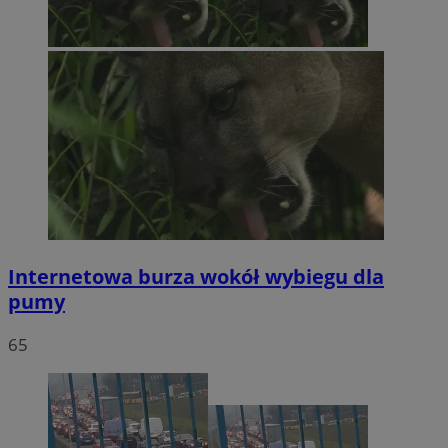
Internetowa burza wokół wybiegu dla
pumy
65