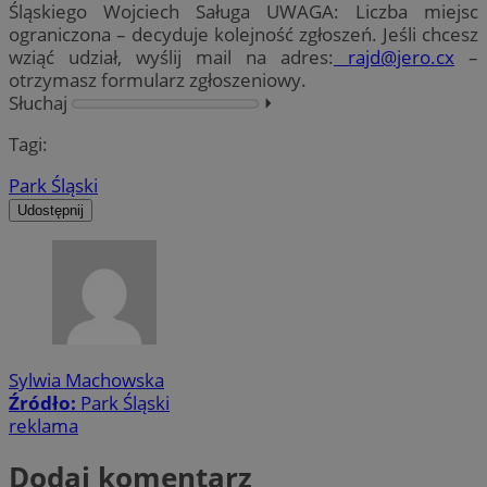
Śląskiego Wojciech Saługa UWAGA: Liczba miejsc
ograniczona – decyduje kolejność zgłoszeń. Jeśli chcesz
wziąć udział, wyślij mail na adres:
rajd@jero.cx
–
otrzymasz formularz zgłoszeniowy.
Słuchaj
⏵︎
Tagi:
Park Śląski
Udostępnij
Sylwia Machowska
Źródło:
Park Śląski
reklama
Dodaj komentarz