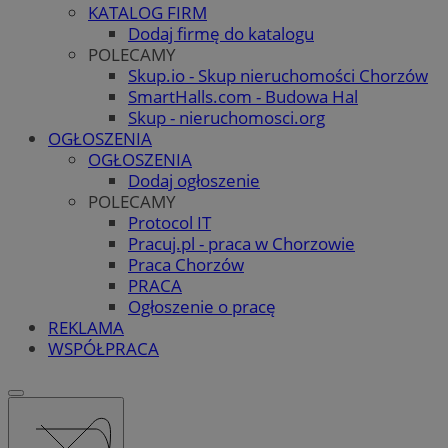
KATALOG FIRM
Dodaj firmę do katalogu
POLECAMY
Skup.io - Skup nieruchomości Chorzów
SmartHalls.com - Budowa Hal
Skup - nieruchomosci.org
OGŁOSZENIA
OGŁOSZENIA
Dodaj ogłoszenie
POLECAMY
Protocol IT
Pracuj.pl - praca w Chorzowie
Praca Chorzów
PRACA
Ogłoszenie o pracę
REKLAMA
WSPÓŁPRACA