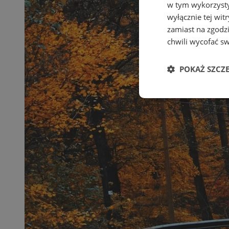
w tym wykorzysty
wyłącznie tej wi
zamiast na zgodz
chwili wycofać s
POKAŻ SZCZ
Niezbędne
Ni
Niezbędne pliki cook
zarządzanie kontem. 
Nazwa