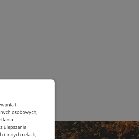
ywania i
danych osobowych,
etlania
az ulepszania
 i innych celach,