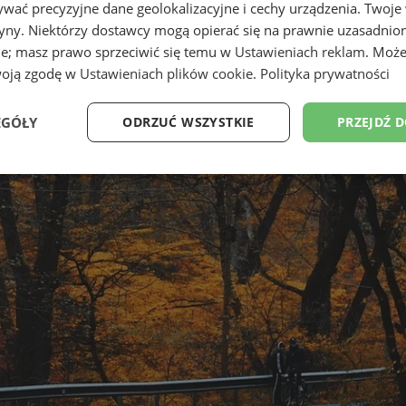
wać precyzyjne dane geolokalizacyjne i cechy urządzenia. Twoje
tryny. Niektórzy dostawcy mogą opierać się na prawnie uzasadnio
ie; masz prawo sprzeciwić się temu w
Ustawieniach reklam
. Może
woją zgodę w
Ustawieniach plików cookie
.
Polityka prywatności
EGÓŁY
ODRZUĆ WSZYSTKIE
PRZEJDŹ 
Wydajność
Targetowanie
Funkcjonalność
Ni
ezbędne
Wydajność
Targetowanie
Funkcjonalność
Niesklasyfikow
ie umożliwiają korzystanie z podstawowych funkcji strony internetowej, takich jak log
Bez niezbędnych plików cookie nie można prawidłowo korzystać ze strony internetowe
Okres
Provider
/
Domena
Opis
przechowywania