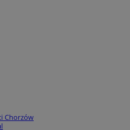
ci Chorzów
l