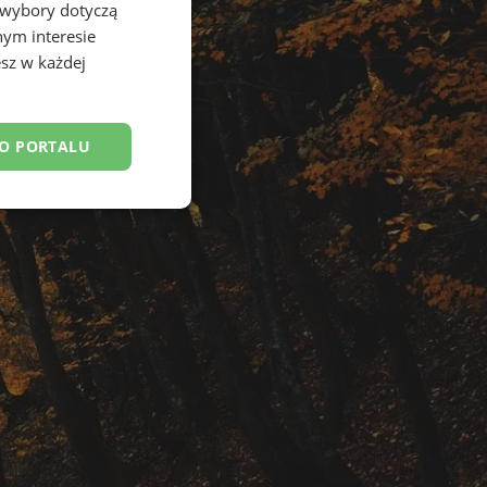
 wybory dotyczą
nym interesie
sz w każdej
DO PORTALU
esklasyfikowane
ane
owanie użytkownika i
j.