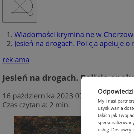
Wiadomości kryminalne w Chorzow
Jesień na drogach. Policja apeluje o
reklama
Jesień na drogach. Policja apel
Odpowiedzia
16 października 2023 07:30
My i nasi partne
Czas czytania: 2 min.
uzyskiwania dost
takich jak Twój a
spersonalizowanyc
usług.
Dostawcy s