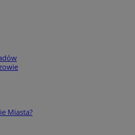
adów
rzowie
ie Miasta?