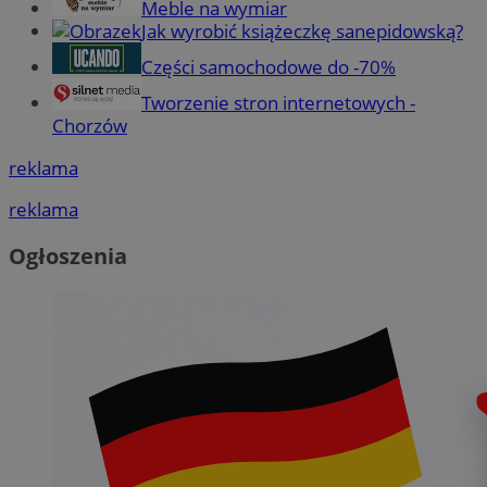
Meble na wymiar
Jak wyrobić książeczkę sanepidowską?
Części samochodowe do -70%
Tworzenie stron internetowych -
Chorzów
reklama
reklama
Ogłoszenia