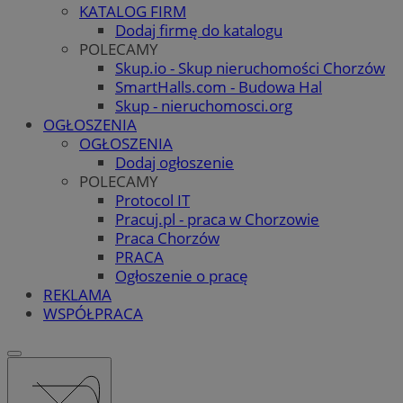
KATALOG FIRM
Dodaj firmę do katalogu
POLECAMY
Skup.io - Skup nieruchomości Chorzów
SmartHalls.com - Budowa Hal
Skup - nieruchomosci.org
OGŁOSZENIA
OGŁOSZENIA
Dodaj ogłoszenie
POLECAMY
Protocol IT
Pracuj.pl - praca w Chorzowie
Praca Chorzów
PRACA
Ogłoszenie o pracę
REKLAMA
WSPÓŁPRACA