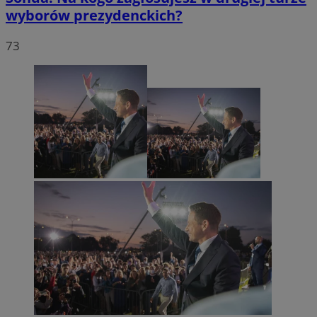
wyborów prezydenckich?
73