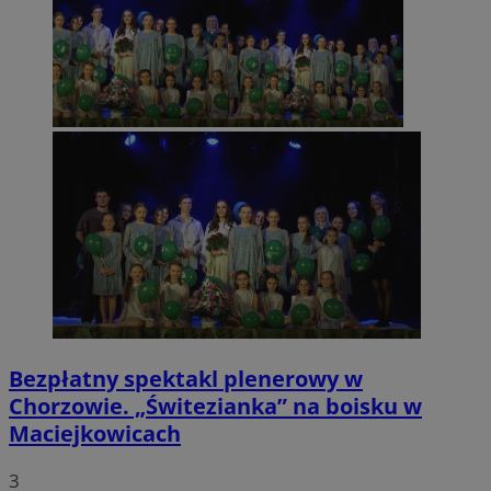
Bezpłatny spektakl plenerowy w
Chorzowie. „Świtezianka” na boisku w
Maciejkowicach
3