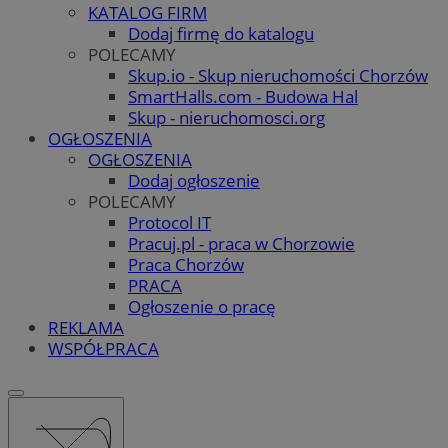
KATALOG FIRM
Dodaj firmę do katalogu
POLECAMY
Skup.io - Skup nieruchomości Chorzów
SmartHalls.com - Budowa Hal
Skup - nieruchomosci.org
OGŁOSZENIA
OGŁOSZENIA
Dodaj ogłoszenie
POLECAMY
Protocol IT
Pracuj.pl - praca w Chorzowie
Praca Chorzów
PRACA
Ogłoszenie o pracę
REKLAMA
WSPÓŁPRACA