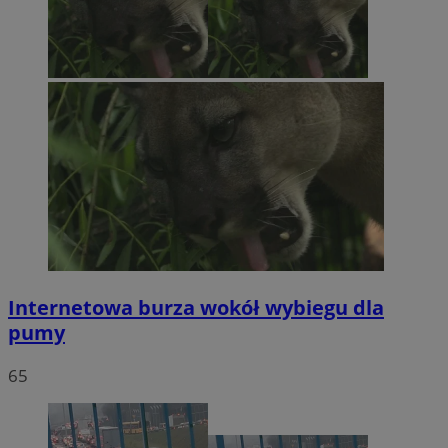
Internetowa burza wokół wybiegu dla
pumy
65