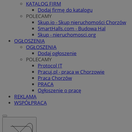
KATALOG FIRM
Dodaj firmę do katalogu
POLECAMY
Skup.io - Skup nieruchomości Chorzów
SmartHalls.com - Budowa Hal
Skup - nieruchomosci.org
OGŁOSZENIA
OGŁOSZENIA
Dodaj ogłoszenie
POLECAMY
Protocol IT
Pracuj.pl - praca w Chorzowie
Praca Chorzów
PRACA
Ogłoszenie o pracę
REKLAMA
WSPÓŁPRACA