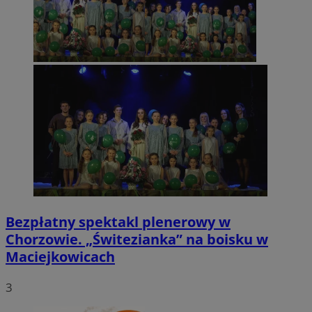
Bezpłatny spektakl plenerowy w
Chorzowie. „Świtezianka” na boisku w
Maciejkowicach
3