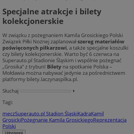
Specjalne atrakcje i bilety
kolekcjonerskie
W związku z pożegnaniem Kamila Grosickiego Polski
Związek Piłki Nożnej zaplanował
szereg materiałów
poświęconych piłkarzowi
, a także specjalne koszulki
czy bilety kolekcjonerskie. Warto być 6 czerwca na
Superauto.pl Stadionie Śląskim i wspólnie pożegnać
„Grosika” z trybun!
Bilety
na spotkanie Polska –
Mołdawia można nabywać jedynie za pośrednictwem
platformy bilety.laczynaspilka.pl.
Słuchaj
⏵︎
Tagi:
mecz
Superauto.pl Stadion Śląski
Kadra
Kamil
Grosicki
Pożegnanie Kamila Grosickiego
Reprezentacja
Polski
Udostępnij