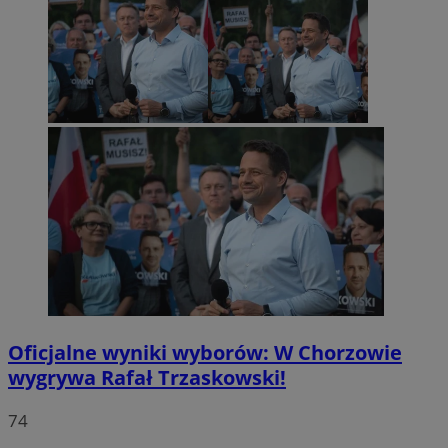
Oficjalne wyniki wyborów: W Chorzowie
wygrywa Rafał Trzaskowski!
74