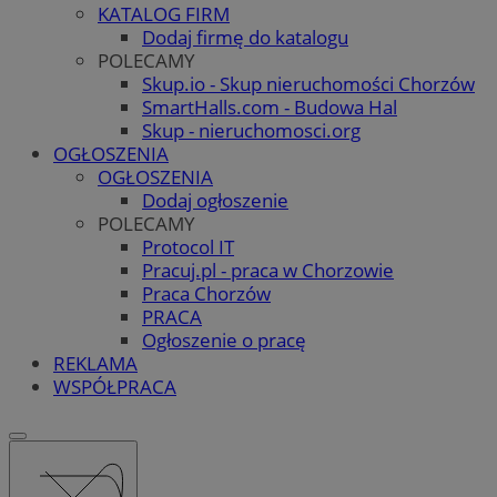
KATALOG FIRM
Dodaj firmę do katalogu
POLECAMY
Skup.io - Skup nieruchomości Chorzów
SmartHalls.com - Budowa Hal
Skup - nieruchomosci.org
OGŁOSZENIA
OGŁOSZENIA
Dodaj ogłoszenie
POLECAMY
Protocol IT
Pracuj.pl - praca w Chorzowie
Praca Chorzów
PRACA
Ogłoszenie o pracę
REKLAMA
WSPÓŁPRACA