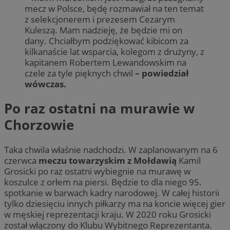
mecz w Polsce, będę rozmawiał na ten temat
z selekcjonerem i prezesem Cezarym
Kuleszą. Mam nadzieję, że będzie mi on
dany. Chciałbym podziękować kibicom za
kilkanaście lat wsparcia, kolegom z drużyny, z
kapitanem Robertem Lewandowskim na
czele za tyle pięknych chwil
– powiedział
wówczas.
Po raz ostatni na murawie w
Chorzowie
Taka chwila właśnie nadchodzi. W zaplanowanym na 6
czerwca
meczu towarzyskim z Mołdawią
Kamil
Grosicki po raz ostatni wybiegnie na murawę w
koszulce z orłem na piersi. Będzie to dla niego 95.
spotkanie w barwach kadry narodowej. W całej historii
tylko dziesięciu innych piłkarzy ma na koncie więcej gier
w męskiej reprezentacji kraju. W 2020 roku Grosicki
został włączony do Klubu Wybitnego Reprezentanta.