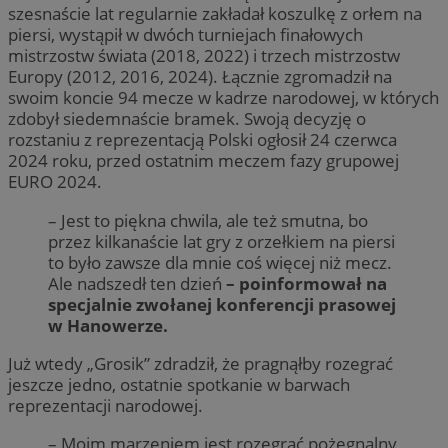
szesnaście lat regularnie zakładał koszulkę z orłem na
piersi, wystąpił w dwóch turniejach finałowych
mistrzostw świata (2018, 2022) i trzech mistrzostw
Europy (2012, 2016, 2024). Łącznie zgromadził na
swoim koncie 94 mecze w kadrze narodowej, w których
zdobył siedemnaście bramek. Swoją decyzję o
rozstaniu z reprezentacją Polski ogłosił 24 czerwca
2024 roku, przed ostatnim meczem fazy grupowej
EURO 2024.
– Jest to piękna chwila, ale też smutna, bo
przez kilkanaście lat gry z orzełkiem na piersi
to było zawsze dla mnie coś więcej niż mecz.
Ale nadszedł ten dzień
– poinformował na
specjalnie zwołanej konferencji prasowej
w Hanowerze.
Już wtedy „Grosik” zdradził, że pragnąłby rozegrać
jeszcze jedno, ostatnie spotkanie w barwach
reprezentacji narodowej.
– Moim marzeniem jest rozegrać pożegnalny