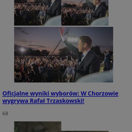
Oficjalne wyniki wyborów: W Chorzowie
wygrywa Rafał Trzaskowski!
68