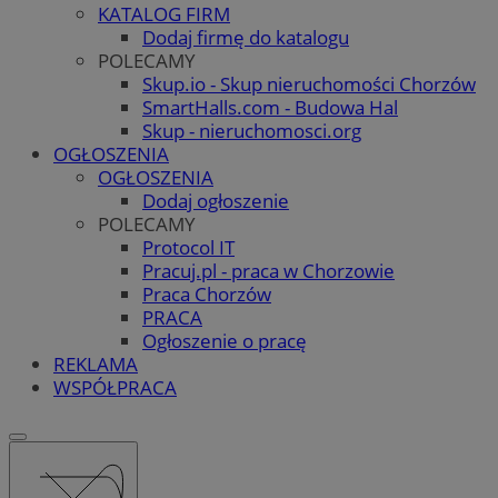
KATALOG FIRM
Dodaj firmę do katalogu
POLECAMY
Skup.io - Skup nieruchomości Chorzów
SmartHalls.com - Budowa Hal
Skup - nieruchomosci.org
OGŁOSZENIA
OGŁOSZENIA
Dodaj ogłoszenie
POLECAMY
Protocol IT
Pracuj.pl - praca w Chorzowie
Praca Chorzów
PRACA
Ogłoszenie o pracę
REKLAMA
WSPÓŁPRACA