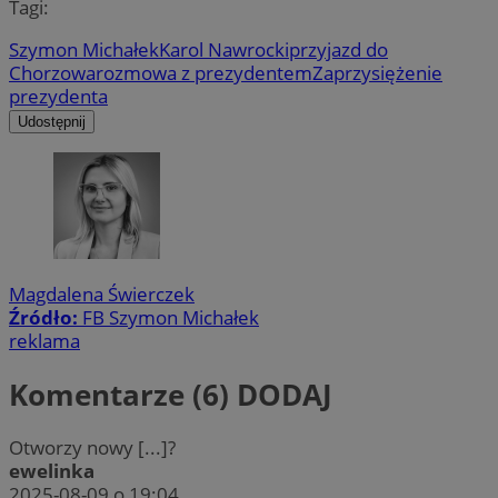
Tagi:
Szymon Michałek
Karol Nawrocki
przyjazd do
Chorzowa
rozmowa z prezydentem
Zaprzysiężenie
prezydenta
Udostępnij
Magdalena Świerczek
Źródło:
FB Szymon Michałek
reklama
Komentarze (6)
DODAJ
Otworzy nowy [...]?
ewelinka
2025-08-09 o 19:04