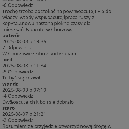
-6
Odpowiedz
Trochę trzeba poczekać na powr&oacute;t PiS do
władzy, wtedy wsp&oacute;łpraca ruszy z
kopyta.Znowu nastaną piękne czasy dla
mieszkańc&oacute;w Chorzowa.
potwór
2025-08-08 o 19:36
7
Odpowiedz
W Chorzowie słabo z kurtyzanami
lord
2025-08-08 o 11:34
-5
Odpowiedz
Tu byś się zdziwił.
wanda
2025-08-09 o 07:10
-4
Odpowiedz
Dw&oacute;ch kiboli się dobrało
staro
2025-08-07 o 21:21
-2
Odpowiedz
Rozumiem że przyjedzie otworzyć nową drogę w