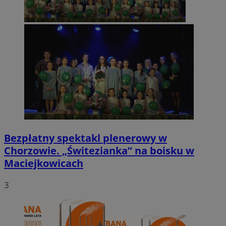
Bezpłatny spektakl plenerowy w
Chorzowie. „Świtezianka” na boisku w
Maciejkowicach
3