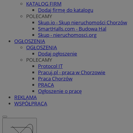
KATALOG FIRM
Dodaj firmę do katalogu
POLECAMY
Skup.io - Skup nieruchomości Chorzów
SmartHalls.com - Budowa Hal
Skup - nieruchomosci.org
OGŁOSZENIA
OGŁOSZENIA
Dodaj ogłoszenie
POLECAMY
Protocol IT
Pracuj.pl - praca w Chorzowie
Praca Chorzów
PRACA
Ogłoszenie o pracę
REKLAMA
WSPÓŁPRACA