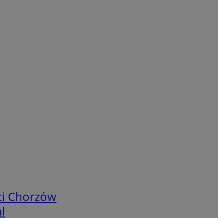
ci Chorzów
l