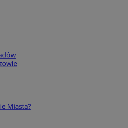
adów
rzowie
ie Miasta?