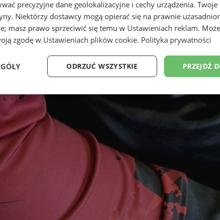
wać precyzyjne dane geolokalizacyjne i cechy urządzenia. Twoje
tryny. Niektórzy dostawcy mogą opierać się na prawnie uzasadnio
ie; masz prawo sprzeciwić się temu w
Ustawieniach reklam
. Może
woją zgodę w
Ustawieniach plików cookie
.
Polityka prywatności
EGÓŁY
ODRZUĆ WSZYSTKIE
PRZEJDŹ 
Wydajność
Targetowanie
Funkcjonalność
Ni
ezbędne
Wydajność
Targetowanie
Funkcjonalność
Niesklasyfikow
ie umożliwiają korzystanie z podstawowych funkcji strony internetowej, takich jak log
Bez niezbędnych plików cookie nie można prawidłowo korzystać ze strony internetowe
Okres
Provider
/
Domena
Opis
przechowywania