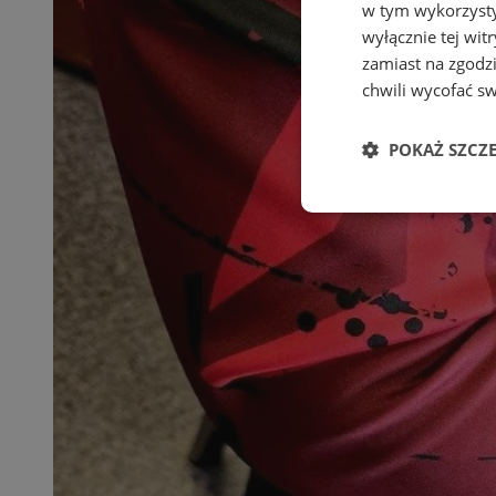
w tym wykorzysty
wyłącznie tej wi
zamiast na zgodz
chwili wycofać s
POKAŻ SZCZ
Niezbędne
Ni
Niezbędne pliki cook
zarządzanie kontem. 
Nazwa