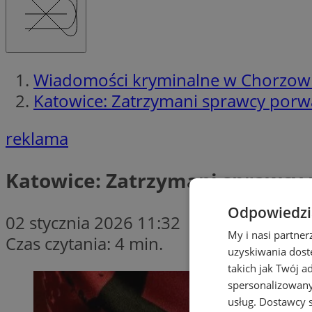
Wiadomości kryminalne w Chorzow
Katowice: Zatrzymani sprawcy porwan
reklama
Katowice: Zatrzymani sprawcy p
Odpowiedzia
02 stycznia 2026 11:32
My i nasi partne
Czas czytania: 4 min.
uzyskiwania dost
takich jak Twój a
spersonalizowanyc
usług.
Dostawcy s