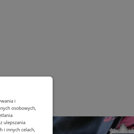
ywania i
danych osobowych,
etlania
az ulepszania
 i innych celach,