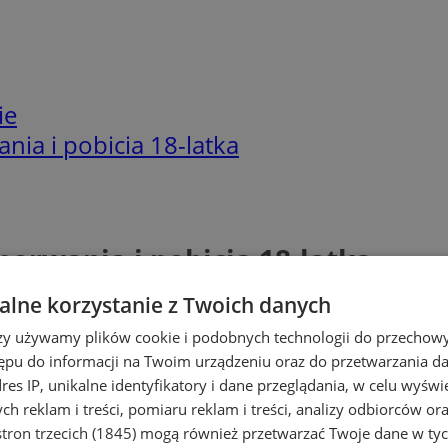
ie
ia i pobicia 18-latka
orwania i pobicia 18-latka
lne korzystanie z Twoich danych
rzy używamy plików cookie i podobnych technologii do przechow
ępu do informacji na Twoim urządzeniu oraz do przetwarzania 
dres IP, unikalne identyfikatory i dane przeglądania, w celu wyświ
h reklam i treści, pomiaru reklam i treści, analizy odbiorców or
tron trzecich (1845)
mogą również przetwarzać Twoje dane w tych