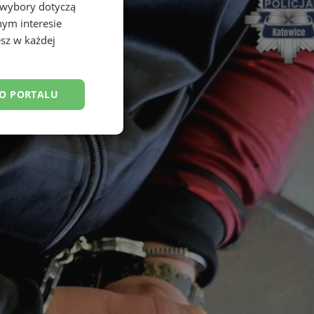
 wybory dotyczą
nym interesie
sz w każdej
DO PORTALU
esklasyfikowane
ane
owanie użytkownika i
j.