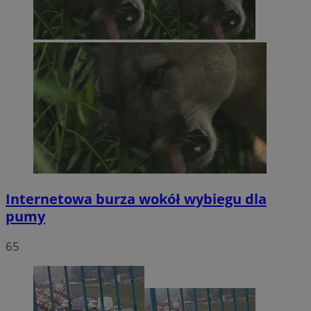
Internetowa burza wokół wybiegu dla
pumy
65