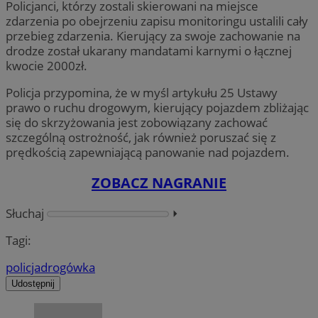
Policjanci, którzy zostali skierowani na miejsce
zdarzenia po obejrzeniu zapisu monitoringu ustalili cały
przebieg zdarzenia. Kierujący za swoje zachowanie na
drodze został ukarany mandatami karnymi o łącznej
kwocie 2000zł.
Policja przypomina, że w myśl artykułu 25
Ustawy
prawo o ruchu drogowym
, kierujący pojazdem zbliżając
się do skrzyżowania jest zobowiązany zachować
szczególną ostrożność, jak również poruszać się z
prędkością zapewniającą panowanie nad pojazdem.
ZOBACZ NAGRANIE
Słuchaj
⏵︎
Tagi:
policja
drogówka
Udostępnij