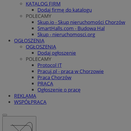
KATALOG FIRM
Dodaj firmę do katalogu
POLECAMY
Skup.io - Skup nieruchomości Chorzów
SmartHalls.com - Budowa Hal
Skup - nieruchomosci.org
OGŁOSZENIA
OGŁOSZENIA
Dodaj ogłoszenie
POLECAMY
Protocol IT
Pracuj.pl - praca w Chorzowie
Praca Chorzów
PRACA
Ogłoszenie o pracę
REKLAMA
WSPÓŁPRACA