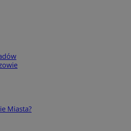
adów
rzowie
ie Miasta?