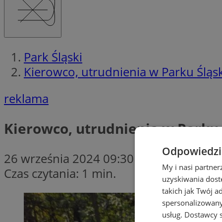
Park Śląski
Kierowco, utrudnienia w Parku Śląs
reklama
Kierowco, utrudnienia w Parku 
Odpowiedzia
26 września 2024 09:30
My i nasi partne
Czas czytania: 1 min.
uzyskiwania dost
takich jak Twój a
spersonalizowanyc
usług.
Dostawcy s