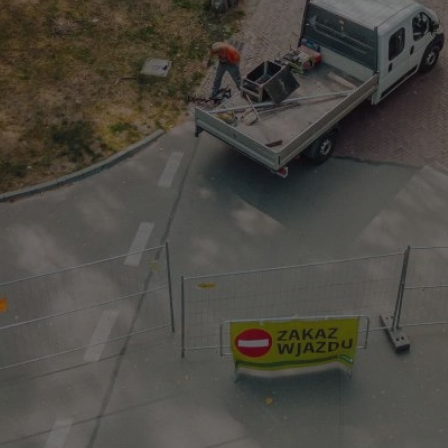
mojchorzow.pl
1 rok
Ten plik cookie przechowuje id
mojchorzow.pl
1 rok
Ten plik cookie przechowuje id
mojchorzow.pl
1 rok
Ten plik cookie przechowuje id
nt
4 tygodnie 2 dni
Ten plik cookie jest używany p
CookieScript
Script.com do zapamiętywania 
mojchorzow.pl
dotyczących zgody użytkownika
Jest to konieczne, aby baner c
Script.com działał poprawnie.
29 minut 53
Ten plik cookie służy do rozróż
Cloudflare Inc.
sekundy
botów. Jest to korzystne dla s
.temu.com
ponieważ umożliwia tworzeni
na temat korzystania z jej wit
METADATA
5 miesięcy 4
Ten plik cookie przechowuje i
YouTube
tygodnie
użytkownika oraz jego prefere
.youtube.com
prywatności podczas korzystan
Rejestruje wybory dotyczące p
Google Privacy Policy
i ustawień zgody, zapewniając 
w kolejnych wizytach. Dzięki 
musi ponownie konfigurować s
co zwiększa wygodę i zgodność
ochrony danych.
Sesja
Rejestruje, który klaster serw
NGINX Inc.
gościa. Jest to używane w kont
bh.contextweb.com
równoważenia obciążenia w ce
doświadczenia użytkownika.