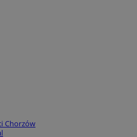
ci Chorzów
l