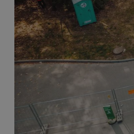
QeSessID
MvSessID
SessID
CookieScriptConse
__cf_bm
VISITOR_PRIVACY_
INGRESSCOOKIE