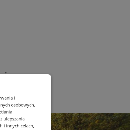
 nieczynny
ywania i
danych osobowych,
etlania
az ulepszania
 i innych celach,