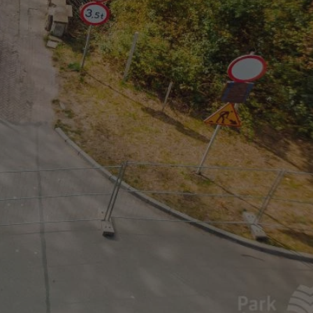
entyfikator sesji.
entyfikator sesji.
entyfikator sesji.
rzez usługę Cookie-
preferencji
 na pliki cookie.
ookie Cookie-
niania ludzi i
trony internetowej,
e ważnych raportów
ryny internetowej.
nformacje o zgodzie
ncjach dotyczących
ia z witryny.
olityki prywatności
ich przestrzeganie
temu użytkownik nie
woich preferencji,
 z regulacjami
erów obsługuje
ekście
lu optymalizacji