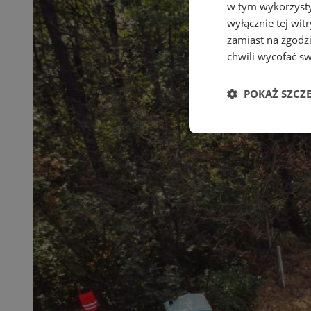
w tym wykorzysty
wyłącznie tej wi
zamiast na zgodz
chwili wycofać s
POKAŻ SZCZ
Niezbędne
Ni
Niezbędne pliki cook
zarządzanie kontem. 
Nazwa