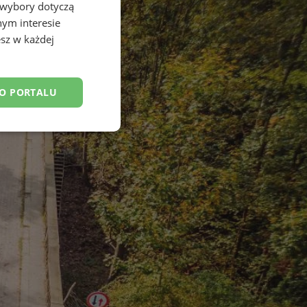
 wybory dotyczą
nym interesie
sz w każdej
DO PORTALU
esklasyfikowane
ane
owanie użytkownika i
j.