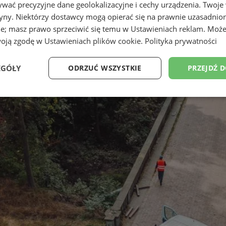
wać precyzyjne dane geolokalizacyjne i cechy urządzenia. Twoje
tryny. Niektórzy dostawcy mogą opierać się na prawnie uzasadnio
ie; masz prawo sprzeciwić się temu w
Ustawieniach reklam
. Może
woją zgodę w
Ustawieniach plików cookie
.
Polityka prywatności
EGÓŁY
ODRZUĆ WSZYSTKIE
PRZEJDŹ 
Wydajność
Targetowanie
Funkcjonalność
Ni
ezbędne
Wydajność
Targetowanie
Funkcjonalność
Niesklasyfikow
ie umożliwiają korzystanie z podstawowych funkcji strony internetowej, takich jak log
Bez niezbędnych plików cookie nie można prawidłowo korzystać ze strony internetowe
Okres
Provider
/
Domena
Opis
przechowywania