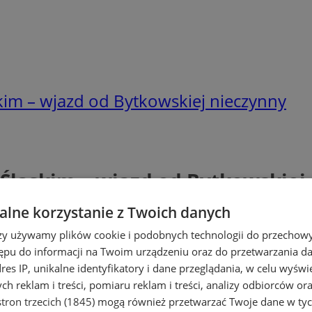
kim – wjazd od Bytkowskiej nieczynny
Śląskim – wjazd od Bytkowskiej
lne korzystanie z Twoich danych
rzy używamy plików cookie i podobnych technologii do przechow
ępu do informacji na Twoim urządzeniu oraz do przetwarzania 
dres IP, unikalne identyfikatory i dane przeglądania, w celu wyświ
h reklam i treści, pomiaru reklam i treści, analizy odbiorców or
tron trzecich (1845)
mogą również przetwarzać Twoje dane w tych