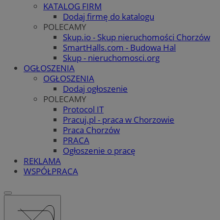
KATALOG FIRM
Dodaj firmę do katalogu
POLECAMY
Skup.io - Skup nieruchomości Chorzów
SmartHalls.com - Budowa Hal
Skup - nieruchomosci.org
OGŁOSZENIA
OGŁOSZENIA
Dodaj ogłoszenie
POLECAMY
Protocol IT
Pracuj.pl - praca w Chorzowie
Praca Chorzów
PRACA
Ogłoszenie o pracę
REKLAMA
WSPÓŁPRACA