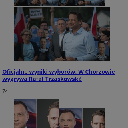
Oficjalne wyniki wyborów: W Chorzowie
wygrywa Rafał Trzaskowski!
74