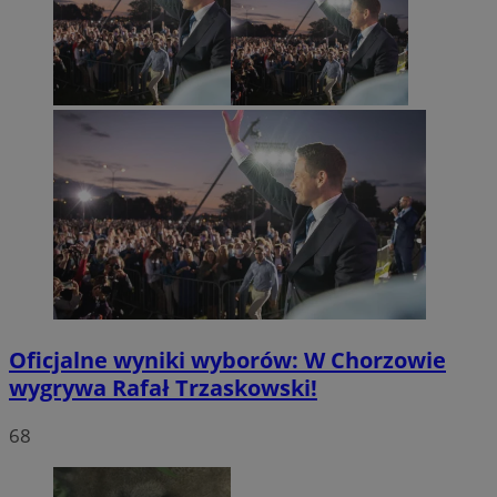
Oficjalne wyniki wyborów: W Chorzowie
wygrywa Rafał Trzaskowski!
68