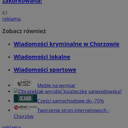
zakorkowana!
61
reklama
Zobacz również
Wiadomości kryminalne w Chorzowie
Wiadomości lokalne
Wiadomości sportowe
Meble na wymiar
Jak wyrobić książeczkę sanepidowską?
Części samochodowe do -70%
Tworzenie stron internetowych -
Chorzów
reklama