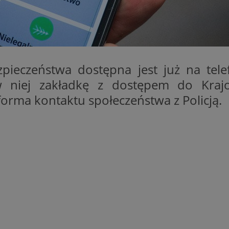
mojchorzow.pl
1 rok
Ten plik cookie przechowuje id
mojchorzow.pl
1 rok
Ten plik cookie przechowuje id
mojchorzow.pl
1 rok
Ten plik cookie przechowuje id
nt
4 tygodnie 2 dni
Ten plik cookie jest używany p
CookieScript
Script.com do zapamiętywania 
mojchorzow.pl
pieczeństwa dostępna jest już na tel
dotyczących zgody użytkownika
Jest to konieczne, aby baner c
 w niej zakładkę z dostępem do Kraj
Script.com działał poprawnie.
rma kontaktu społeczeństwa z Policją.
29 minut 53
Ten plik cookie służy do rozróż
Cloudflare Inc.
sekundy
botów. Jest to korzystne dla s
.temu.com
ponieważ umożliwia tworzeni
na temat korzystania z jej wit
METADATA
5 miesięcy 4
Ten plik cookie przechowuje i
YouTube
tygodnie
użytkownika oraz jego prefere
.youtube.com
prywatności podczas korzystan
Rejestruje wybory dotyczące p
Google Privacy Policy
i ustawień zgody, zapewniając 
w kolejnych wizytach. Dzięki 
musi ponownie konfigurować s
co zwiększa wygodę i zgodność
ochrony danych.
Sesja
Rejestruje, który klaster serw
NGINX Inc.
gościa. Jest to używane w kont
bh.contextweb.com
równoważenia obciążenia w ce
doświadczenia użytkownika.