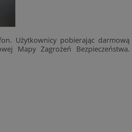
entyfikator sesji.
entyfikator sesji.
entyfikator sesji.
rzez usługę Cookie-
preferencji
efon. Użytkownicy pobierając darmową
 na pliki cookie.
ookie Cookie-
owej Mapy Zagrożeń Bezpieczeństwa.
niania ludzi i
trony internetowej,
e ważnych raportów
ryny internetowej.
nformacje o zgodzie
ncjach dotyczących
ia z witryny.
olityki prywatności
ich przestrzeganie
temu użytkownik nie
woich preferencji,
 z regulacjami
erów obsługuje
ekście
lu optymalizacji