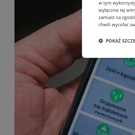
w tym wykorzysty
wyłącznie tej wi
zamiast na zgodz
chwili wycofać s
POKAŻ SZCZ
Niezbędne
Ni
Niezbędne pliki cook
zarządzanie kontem. 
Nazwa