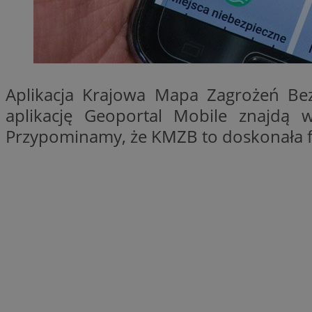
QeSessID
MvSessID
SessID
CookieScriptConse
Aplikacja Krajowa Mapa Zagrożeń Bez
aplikację Geoportal Mobile znajdą
Przypominamy, że KMZB to doskonała fo
__cf_bm
VISITOR_PRIVACY_
INGRESSCOOKIE