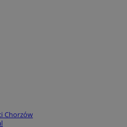
ci Chorzów
l