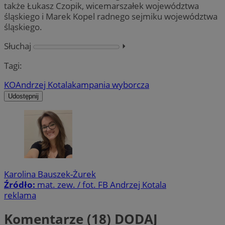
także Łukasz Czopik, wicemarszałek województwa
śląskiego i Marek Kopel radnego sejmiku województwa
śląskiego.
Słuchaj
⏵︎
Tagi:
KO
Andrzej Kotala
kampania wyborcza
Udostępnij
Karolina Bauszek-Żurek
Źródło:
mat. zew. / fot. FB Andrzej Kotala
reklama
Komentarze (18)
DODAJ