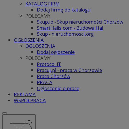
KATALOG FIRM
Dodaj firmę do katalogu
POLECAMY
Skup.io - Skup nieruchomości Chorzów
SmartHalls.com - Budowa Hal
Skup - nieruchomosci.org
OGŁOSZENIA
OGŁOSZENIA
Dodaj ogłoszenie
POLECAMY
Protocol IT
Pracuj.pl - praca w Chorzowie
Praca Chorzów
PRACA
Ogłoszenie o pracę
REKLAMA
WSPÓŁPRACA