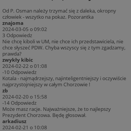
Od P. Osman należy trzymać się z daleka, okropny
człowiek - wszytko na pokaz. Pozorantka
znajoma
2024-03-05 o 09:02
3
Odpowiedz
Nie chcę kiboli w UM, nie chce ich przedstawiciela, nie
chce słyszeć PDW. Chyba wszyscy się z tym zgadzamy,
prawda?
zwykły kibic
2024-02-22 o 01:08
-10
Odpowiedz
Kotala - najmądrzejszy, najinteligentniejszy i oczywiście
najprzystojniejszy w całym Chorzowie !
zb
2024-02-20 o 15:58
-14
Odpowiedz
Może masz racje. Najważniejsze, że to najlepszy
Prezydent Chorzowa. Będę głosował.
arkadiusz
2024-02-21 o 10:08