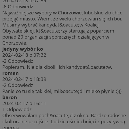
2024-02-18 o 07:59
-6
Odpowiedz
Najważniejsze wybory w Chorzowie, kibolskie zło chce
przejąć miasto. Wiem, że wielu chorzowian się ich boi.
Musimy wybrać kandydat&oacute;w Koalicji
Obywatelskiej, kt&oacute;rzy startują z poparciem
ponad 20 organizacji społecznych działających w
Chorzowie.
jedyny wybór ko
2024-02-18 o 07:32
-2
Odpowiedz
Popieram. Nie dla kiboli i ich kandydat&oacute;w.
roman
2024-02-17 o 18:39
-2
Odpowiedz
Panie co tu się tak klei, mi&oacute;d i mleko płynie :)))
baron
2024-02-17 o 16:11
1
Odpowiedz
Obserwowałam poch&oacute;d z okna. Bardzo radosne
i kulturalne przejście. Ludzie uśmiechnięci z pozytywną
energią.