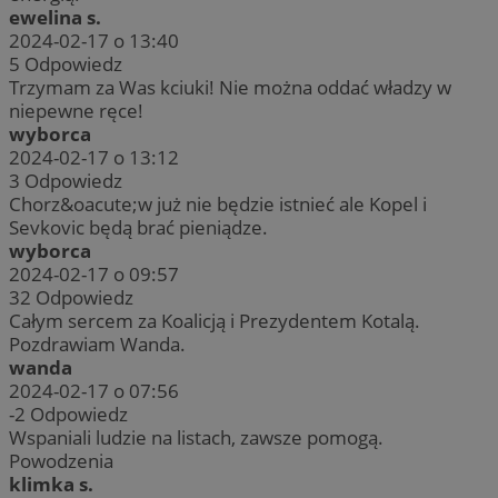
ewelina s.
2024-02-17 o 13:40
5
Odpowiedz
Trzymam za Was kciuki! Nie można oddać władzy w
niepewne ręce!
wyborca
2024-02-17 o 13:12
3
Odpowiedz
Chorz&oacute;w już nie będzie istnieć ale Kopel i
Sevkovic będą brać pieniądze.
wyborca
2024-02-17 o 09:57
32
Odpowiedz
Całym sercem za Koalicją i Prezydentem Kotalą.
Pozdrawiam Wanda.
wanda
2024-02-17 o 07:56
-2
Odpowiedz
Wspaniali ludzie na listach, zawsze pomogą.
Powodzenia
klimka s.