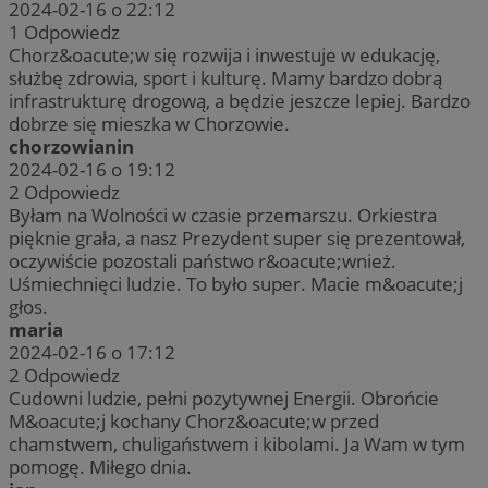
2024-02-16 o 22:12
1
Odpowiedz
Chorz&oacute;w się rozwija i inwestuje w edukację,
służbę zdrowia, sport i kulturę. Mamy bardzo dobrą
infrastrukturę drogową, a będzie jeszcze lepiej. Bardzo
dobrze się mieszka w Chorzowie.
chorzowianin
2024-02-16 o 19:12
2
Odpowiedz
Byłam na Wolności w czasie przemarszu. Orkiestra
pięknie grała, a nasz Prezydent super się prezentował,
oczywiście pozostali państwo r&oacute;wnież.
Uśmiechnięci ludzie. To było super. Macie m&oacute;j
głos.
maria
2024-02-16 o 17:12
2
Odpowiedz
Cudowni ludzie, pełni pozytywnej Energii. Obrońcie
M&oacute;j kochany Chorz&oacute;w przed
chamstwem, chuligaństwem i kibolami. Ja Wam w tym
pomogę. Miłego dnia.