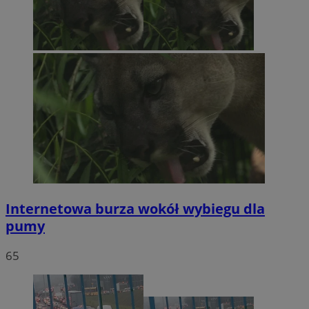
Internetowa burza wokół wybiegu dla
pumy
65