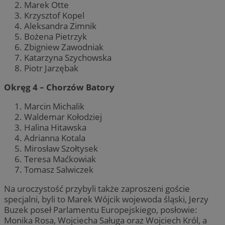
Marek Otte
Krzysztof Kopel
Aleksandra Zimnik
Bożena Pietrzyk
Zbigniew Zawodniak
Katarzyna Szychowska
Piotr Jarzębak
Okręg 4 – Chorzów Batory
Marcin Michalik
Waldemar Kołodziej
Halina Hitawska
Adrianna Kotala
Mirosław Szołtysek
Teresa Maćkowiak
Tomasz Salwiczek
Na uroczystość przybyli także zaproszeni goście
specjalni, byli to Marek Wójcik wojewoda śląski, Jerzy
Buzek poseł Parlamentu Europejskiego, posłowie:
Monika Rosa, Wojciecha Saługa oraz Wojciech Król, a