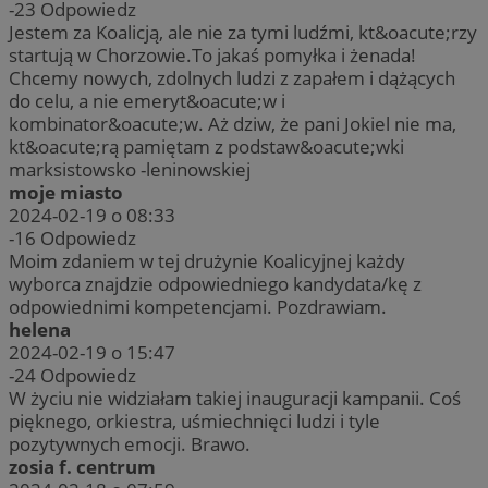
-23
Odpowiedz
Jestem za Koalicją, ale nie za tymi ludźmi, kt&oacute;rzy
startują w Chorzowie.To jakaś pomyłka i żenada!
Chcemy nowych, zdolnych ludzi z zapałem i dążących
do celu, a nie emeryt&oacute;w i
kombinator&oacute;w. Aż dziw, że pani Jokiel nie ma,
kt&oacute;rą pamiętam z podstaw&oacute;wki
marksistowsko -leninowskiej
moje miasto
2024-02-19 o 08:33
-16
Odpowiedz
Moim zdaniem w tej drużynie Koalicyjnej każdy
wyborca znajdzie odpowiedniego kandydata/kę z
odpowiednimi kompetencjami. Pozdrawiam.
helena
2024-02-19 o 15:47
-24
Odpowiedz
W życiu nie widziałam takiej inauguracji kampanii. Coś
pięknego, orkiestra, uśmiechnięci ludzi i tyle
pozytywnych emocji. Brawo.
zosia f. centrum