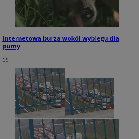
Internetowa burza wokół wybiegu dla
pumy
65