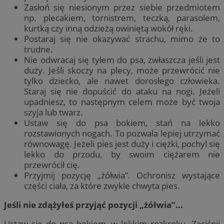
Zasłoń się niesionym przez siebie przedmiotem
np. plecakiem, tornistrem, teczką, parasolem,
kurtką czy inną odzieżą owiniętą wokół ręki.
Postaraj się nie okazywać strachu, mimo że to
trudne.
Nie odwracaj się tyłem do psa, zwłaszcza jeśli jest
duży. Jeśli skoczy na plecy, może przewrócić nie
tylko dziecko, ale nawet dorosłego człowieka.
Staraj się nie dopuścić do ataku na nogi. Jeżeli
upadniesz, to następnym celem może być twoja
szyja lub twarz.
Ustaw się do psa bokiem, stań na lekko
rozstawionych nogach. To pozwala lepiej utrzymać
równowagę. Jeżeli pies jest duży i ciężki, pochyl się
lekko do przodu, by swoim ciężarem nie
przewrócił cię.
Przyjmij pozycję „żółwia”. Ochronisz wystające
części ciała, za które zwykle chwyta pies.
Jeśli nie zdążyłeś przyjąć pozycji „żółwia”…
Ustaw się do psa bokiem, w lekkim rozkroku. Zaciśnij