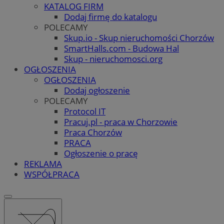
KATALOG FIRM
Dodaj firmę do katalogu
POLECAMY
Skup.io - Skup nieruchomości Chorzów
SmartHalls.com - Budowa Hal
Skup - nieruchomosci.org
OGŁOSZENIA
OGŁOSZENIA
Dodaj ogłoszenie
POLECAMY
Protocol IT
Pracuj.pl - praca w Chorzowie
Praca Chorzów
PRACA
Ogłoszenie o pracę
REKLAMA
WSPÓŁPRACA