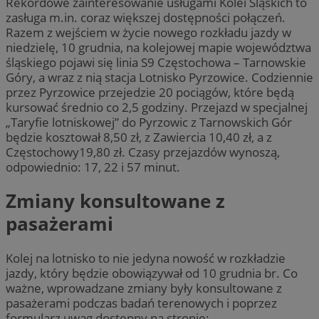
Rekordowe zainteresowanie usługami Kolei Śląskich to
zasługa m.in. coraz większej dostępności połączeń.
Razem z wejściem w życie nowego rozkładu jazdy w
niedzielę, 10 grudnia, na kolejowej mapie województwa
śląskiego pojawi się linia S9 Częstochowa – Tarnowskie
Góry, a wraz z nią stacja Lotnisko Pyrzowice. Codziennie
przez Pyrzowice przejedzie 20 pociągów, które będą
kursować średnio co 2,5 godziny. Przejazd w specjalnej
„Taryfie lotniskowej” do Pyrzowic z Tarnowskich Gór
będzie kosztował 8,50 zł, z Zawiercia 10,40 zł, a z
Częstochowy19,80 zł. Czasy przejazdów wynoszą,
odpowiednio: 17, 22 i 57 minut.
Zmiany konsultowane z
pasażerami
Kolej na lotnisko to nie jedyna nowość w rozkładzie
jazdy, który będzie obowiązywał od 10 grudnia br. Co
ważne, wprowadzane zmiany były konsultowane z
pasażerami podczas badań terenowych i poprzez
formularz uwag dostępny na stronie: