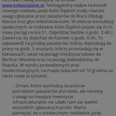
www.kolejeslaskie.pl
. Niebagatelny wpływ na kształt
nowego rozkładu jazdy Kolei Śląskich miały również
uwagi zgłaszane przez pasażerów do Biura Obsługi
Klienta oraz głos miłośników kolei. W efekcie konsultacji
społecznych, w rozkładzie Kolei Śląskich pojawi się m.in.
nowy pociąg na linii S1. Odjeżdżać będzie o godz. 3:48 z
Zawiercia, by dojechać do Katowic o godz. 4:36. To
odpowiedź na prośbę pasażerów, którzy dojeżdżają do
pracy na godz. 5 oraztych, którzy przesiadają się w
Katowicach, także na pociągi międzynarodowe do
Berlina i Wiednia oraz na pociąg dalekobieżny do
Słupska. W wyniku prowadzonych prac
modernizacyjnych, na mapie połączeń od 10 grudnia są
także nowe przystanki.
– Zmian, które wychodzą na przeciw
potrzebom pasażerów jest wiele, ale niestety
z uwagi na trwające inwestycje
infrastrukturalne nie udało nam się spełnić
wszystkich zgłaszanych próśb. Warto
pamiętać, że o ostatecznym rozkładzie jazdy