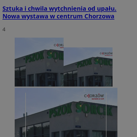
Sztuka i chwila wytchnienia od upału.
Nowa wystawa w centrum Chorzowa
4