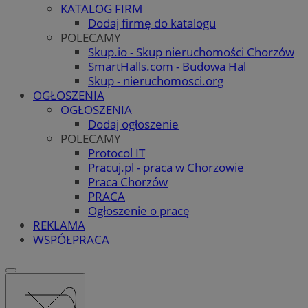
KATALOG FIRM
Dodaj firmę do katalogu
POLECAMY
Skup.io - Skup nieruchomości Chorzów
SmartHalls.com - Budowa Hal
Skup - nieruchomosci.org
OGŁOSZENIA
OGŁOSZENIA
Dodaj ogłoszenie
POLECAMY
Protocol IT
Pracuj.pl - praca w Chorzowie
Praca Chorzów
PRACA
Ogłoszenie o pracę
REKLAMA
WSPÓŁPRACA