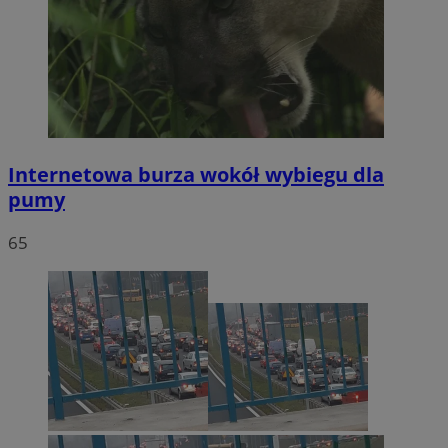
Internetowa burza wokół wybiegu dla
pumy
65