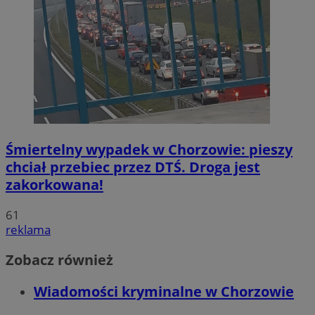
Śmiertelny wypadek w Chorzowie: pieszy
chciał przebiec przez DTŚ. Droga jest
zakorkowana!
61
reklama
Zobacz również
Wiadomości kryminalne w Chorzowie