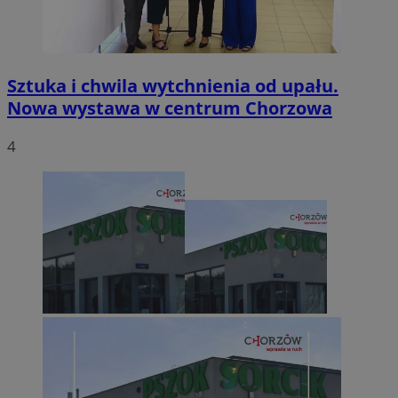
Sztuka i chwila wytchnienia od upału.
Nowa wystawa w centrum Chorzowa
4