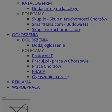
KATALOG FIRM
Dodaj firmę do katalogu
POLECAMY
Skup.io - Skup nieruchomości Chorzów
SmartHalls.com - Budowa Hal
Skup - nieruchomosci.org
OGŁOSZENIA
OGŁOSZENIA
Dodaj ogłoszenie
POLECAMY
Protocol IT
Pracuj.pl - praca w Chorzowie
Praca Chorzów
PRACA
Ogłoszenie o pracę
REKLAMA
WSPÓŁPRACA