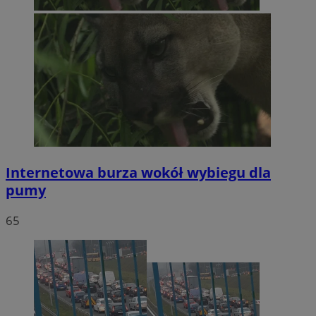
Internetowa burza wokół wybiegu dla
pumy
65