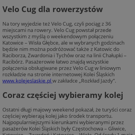
Velo Cug dla rowerzystów
Na tory wyjedzie też Velo Cug, czyli pociąg z 36
miejscami na rowery. Velo Cug powstał przede
wszystkim z myślą o weekendowym połączeniu
Katowice – Wisła Głębce, ale w wybranych godzinach
będzie nim można podróżować także z Katowic do
Raciborza, Zwardonia i Tychów oraz na linii Chałupki –
Racibórz. Pasażerowie łatwo znajdą wszystkie
połączenia obsługiwane przez Velo Cug w liniowym
rozkładzie na stronie internetowej Kolei Śląskich
www.kolejeslaskie.pl
w zakładce „Rozkład Jazdy”.
Coraz częściej wybieramy kolej
Ostatni długi majowy weekend pokazał, że turyści coraz
częściej wybierają kolej jako środek transportu.
Najpopularniejszymi kierunkami wybieranymi przez
pasażerów Kolei Śląskich były Częstochowa – Gliwice,
Katowice – Zwardoń i Katowice – Wisła. Od środy 1 maja