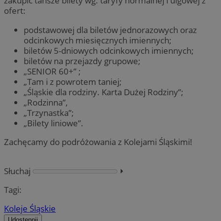
zakupić tańsze bilety wg. taryfy normalnej i ulgowej z
ofert:
podstawowej dla biletów jednorazowych oraz
odcinkowych miesięcznych imiennych;
biletów 5-dniowych odcinkowych imiennych;
biletów na przejazdy grupowe;
„SENIOR 60+” ;
„Tam i z powrotem taniej;
„Śląskie dla rodziny. Karta Dużej Rodziny”;
„Rodzinna”,
„Trzynastka”;
„Bilety liniowe”.
Zachęcamy do podróżowania z Kolejami Śląskimi!
Słuchaj
⏵︎
Tagi:
Koleje Śląskie
Udostępnij