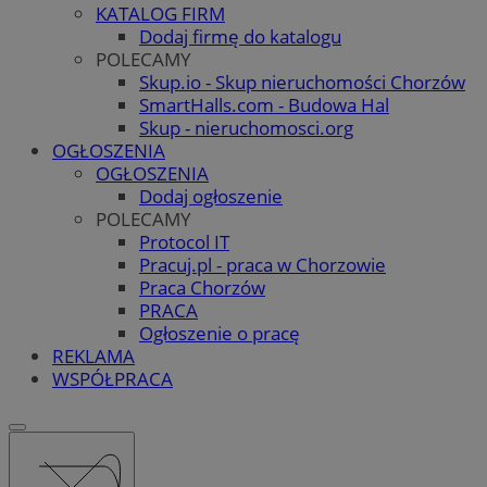
KATALOG FIRM
Dodaj firmę do katalogu
POLECAMY
Skup.io - Skup nieruchomości Chorzów
SmartHalls.com - Budowa Hal
Skup - nieruchomosci.org
OGŁOSZENIA
OGŁOSZENIA
Dodaj ogłoszenie
POLECAMY
Protocol IT
Pracuj.pl - praca w Chorzowie
Praca Chorzów
PRACA
Ogłoszenie o pracę
REKLAMA
WSPÓŁPRACA