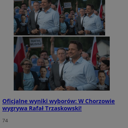
Oficjalne wyniki wyborów: W Chorzowie
wygrywa Rafał Trzaskowski!
74