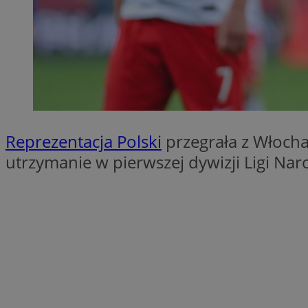
QeSessID
MvSessID
SessID
CookieScriptConse
__cf_bm
Reprezentacja Polski
przegrała z Włoch
utrzymanie w pierwszej dywizji Ligi Na
VISITOR_PRIVACY_
INGRESSCOOKIE