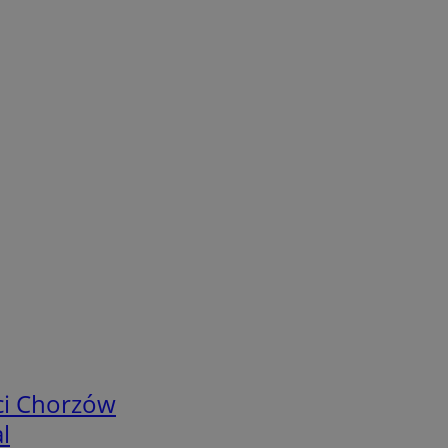
ci Chorzów
l