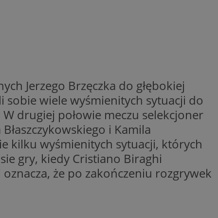
y gościa na
nych celów
wywania
Opis
ych Jerzego Brzęczka do głębokiej
aportowania na
etowej dla
iaru wysiłków
 sobie wiele wyśmienitych sytuacji do
madzić dane, takie
wników z reklamami
nę internetową lub
y. W drugiej połowie meczu selekcjoner
 Błaszczykowskiego i Kamila
rakcji
ubleClick for
ernetowej w celu
wyświetlanie reklam
 kilku wyśmienitych sytuacji, których
jonalności strony
ć.
e gry, kiedy Cristiano Biraghi
rażaniem funkcji i
aniem Microsoft
trolować, które
wywania informacji
i oznacza, że po zakończeniu rozgrywek
wyświetlane
ów stron w jedną
ń etapowych,
anego użytkownika
aniem Microsoft
wywania informacji
służący do
ów stron w jedną
towej za