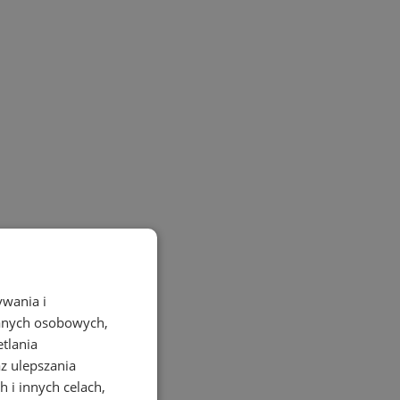
ywania i
danych osobowych,
etlania
az ulepszania
 i innych celach,