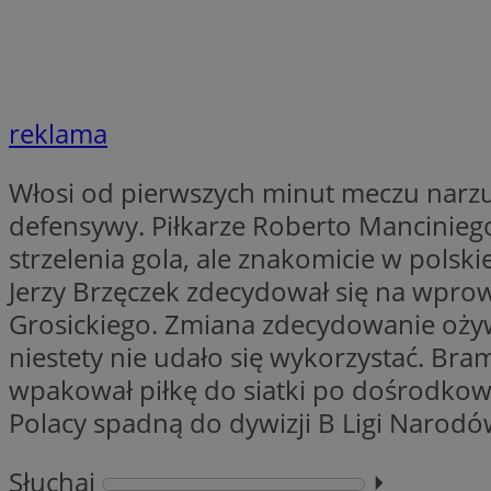
li_gc
reklama
Nazwa
Nazwa
openstat_umr82x3
Nazwa
Włosi od pierwszych minut meczu narzuc
openstat_gid
VP
pb_rtb_ev_part
defensywy. Piłkarze Roberto Manciniego
openstat_pbi939ar
strzelenia gola, ale znakomicie w polsk
openstat_khpu8s
Jerzy Brzęczek zdecydował się na wpro
openstat_iy2unm5p
_clck
__gads
Grosickiego. Zmiana zdecydowanie ożywi
incap_ses_1688_32
niestety nie udało się wykorzystać. Bra
openstat_wj089dcr
__Secure-
_clsk
ROLLOUT_TOKEN
visid_incap_322052
wpakował piłkę do siatki po dośrodkow
Polacy spadną do dywizji B Ligi Narodó
_clsk
bcookie
Słuchaj
⏵︎