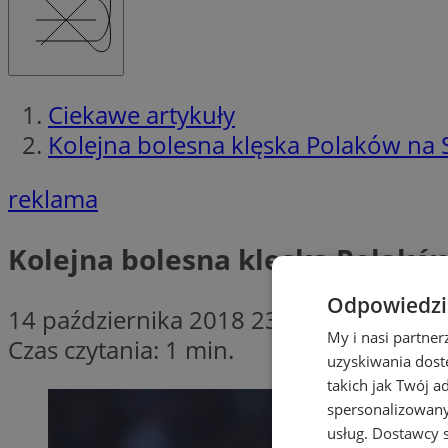
Ciekawe artykuły
Kolejna bolesna klęska Polaków na 
reklama
Kolejna bolesna klęska Polaków
Odpowiedzia
14 października 2018 23:00
My i nasi partne
Czas czytania: 1 min.
uzyskiwania dost
takich jak Twój a
spersonalizowanyc
usług.
Dostawcy s