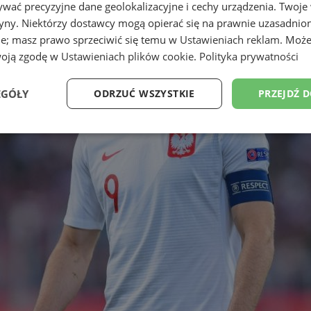
wać precyzyjne dane geolokalizacyjne i cechy urządzenia. Twoje
tryny. Niektórzy dostawcy mogą opierać się na prawnie uzasadnio
ie; masz prawo sprzeciwić się temu w
Ustawieniach reklam
. Może
woją zgodę w
Ustawieniach plików cookie
.
Polityka prywatności
EGÓŁY
ODRZUĆ WSZYSTKIE
PRZEJDŹ 
Wydajność
Targetowanie
Funkcjonalność
Ni
ezbędne
Wydajność
Targetowanie
Funkcjonalność
Niesklasyfikow
ie umożliwiają korzystanie z podstawowych funkcji strony internetowej, takich jak log
Bez niezbędnych plików cookie nie można prawidłowo korzystać ze strony internetowe
Okres
Provider
/
Domena
Opis
przechowywania