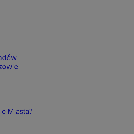
adów
rzowie
ie Miasta?