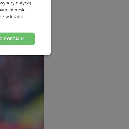
 wybory dotyczą
nym interesie
sz w każdej
DO PORTALU
esklasyfikowane
ane
owanie użytkownika i
j.