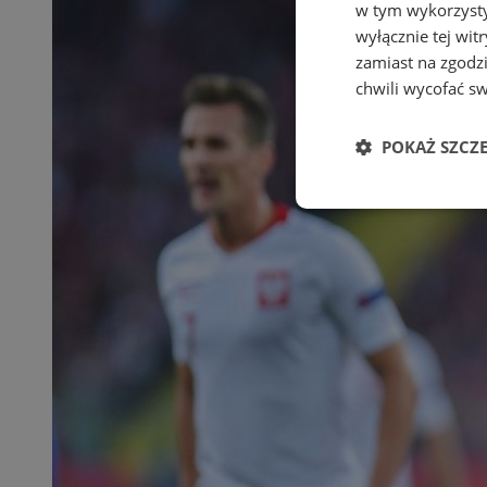
w tym wykorzysty
wyłącznie tej wi
zamiast na zgodz
chwili wycofać s
POKAŻ SZCZ
Niezbędne
Ni
Niezbędne pliki cook
zarządzanie kontem. 
Nazwa