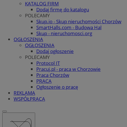
KATALOG FIRM
Dodaj firmę do katalogu
POLECAMY
Skup.io - Skup nieruchomości Chorzów
SmartHalls.com - Budowa Hal
Skup - nieruchomosci.org
OGŁOSZENIA
OGŁOSZENIA
Dodaj ogłoszenie
POLECAMY
Protocol IT
Pracuj.pl - praca w Chorzowie
Praca Chorzów
PRACA
Ogłoszenie o pracę
REKLAMA
WSPÓŁPRACA