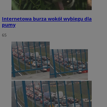
Internetowa burza wokół wybiegu dla
pumy
65