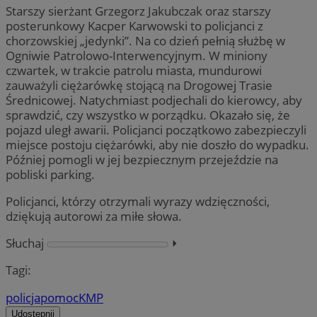
Starszy sierżant Grzegorz Jakubczak oraz starszy
posterunkowy Kacper Karwowski to policjanci z
chorzowskiej „jedynki”. Na co dzień pełnią służbę w
Ogniwie Patrolowo-Interwencyjnym. W miniony
czwartek, w trakcie patrolu miasta, mundurowi
zauważyli ciężarówkę stojącą na Drogowej Trasie
Średnicowej. Natychmiast podjechali do kierowcy, aby
sprawdzić, czy wszystko w porządku. Okazało się, że
pojazd uległ awarii. Policjanci początkowo zabezpieczyli
miejsce postoju ciężarówki, aby nie doszło do wypadku.
Później pomogli w jej bezpiecznym przejeździe na
pobliski parking.
Policjanci, którzy otrzymali wyrazy wdzięczności,
dziękują autorowi za miłe słowa.
Słuchaj
⏵︎
Tagi:
policja
pomoc
KMP
Udostępnij