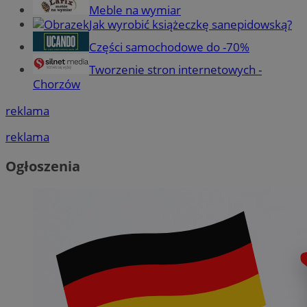
Meble na wymiar
Jak wyrobić książeczkę sanepidowską?
Części samochodowe do -70%
Tworzenie stron internetowych -
Chorzów
reklama
reklama
Ogłoszenia