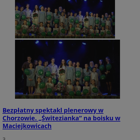
Bezpłatny spektakl plenerowy w
Chorzowie. „Świtezianka” na boisku w
Maciejkowicach
3