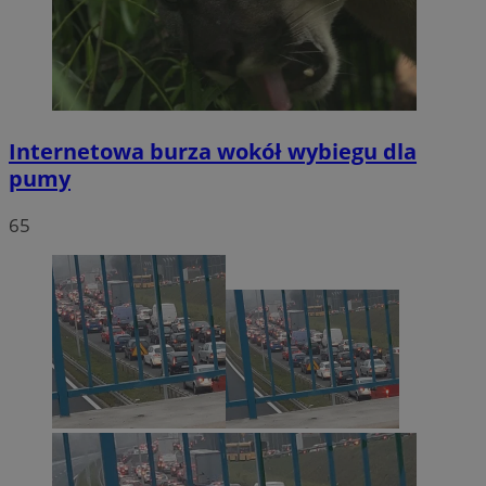
Internetowa burza wokół wybiegu dla
pumy
65