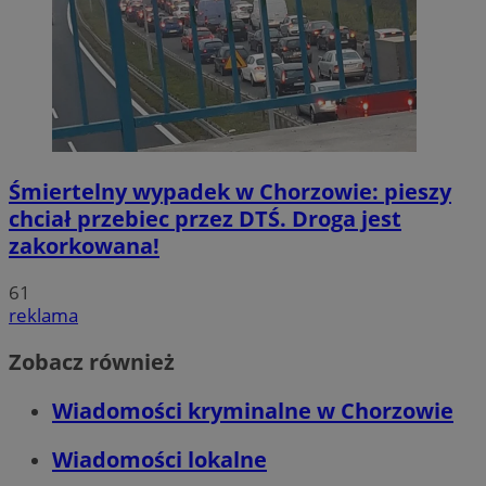
Śmiertelny wypadek w Chorzowie: pieszy
chciał przebiec przez DTŚ. Droga jest
zakorkowana!
61
reklama
Zobacz również
Wiadomości kryminalne w Chorzowie
Wiadomości lokalne