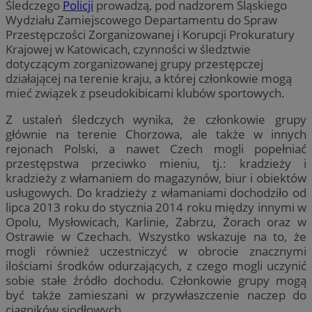
Śledczego
Policji
prowadzą, pod nadzorem Śląskiego
Wydziału Zamiejscowego Departamentu do Spraw
Przestępczości Zorganizowanej i Korupcji Prokuratury
Krajowej w Katowicach, czynności w śledztwie
dotyczącym zorganizowanej grupy przestępczej
działającej na terenie kraju, a której członkowie mogą
mieć związek z pseudokibicami klubów sportowych.
Z ustaleń śledczych wynika, że członkowie grupy
głównie na terenie Chorzowa, ale także w innych
rejonach Polski, a nawet Czech mogli popełniać
przestępstwa przeciwko mieniu, tj.: kradzieży i
kradzieży z włamaniem do magazynów, biur i obiektów
usługowych. Do kradzieży z włamaniami dochodziło od
lipca 2013 roku do stycznia 2014 roku między innymi w
Opolu, Mysłowicach, Karlinie, Zabrzu, Żorach oraz w
Ostrawie w Czechach. Wszystko wskazuje na to, że
mogli również uczestniczyć w obrocie znacznymi
ilościami środków odurzających, z czego mogli uczynić
sobie stałe źródło dochodu. Członkowie grupy mogą
być także zamieszani w przywłaszczenie naczep do
ciągników siodłowych.