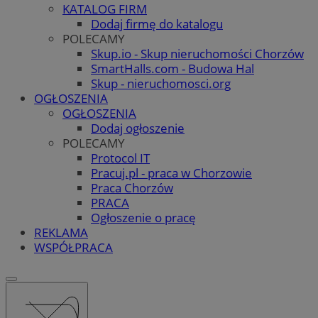
KATALOG FIRM
Dodaj firmę do katalogu
POLECAMY
Skup.io - Skup nieruchomości Chorzów
SmartHalls.com - Budowa Hal
Skup - nieruchomosci.org
OGŁOSZENIA
OGŁOSZENIA
Dodaj ogłoszenie
POLECAMY
Protocol IT
Pracuj.pl - praca w Chorzowie
Praca Chorzów
PRACA
Ogłoszenie o pracę
REKLAMA
WSPÓŁPRACA