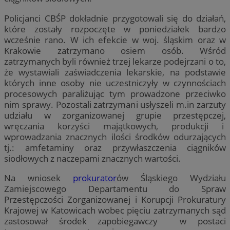
Policjanci CBŚP dokładnie przygotowali się do działań,
które zostały rozpoczęte w poniedziałek bardzo
wcześnie rano. W ich efekcie w woj. śląskim oraz w
Krakowie zatrzymano osiem osób. Wśród
zatrzymanych byli również trzej lekarze podejrzani o to,
że wystawiali zaświadczenia lekarskie, na podstawie
których inne osoby nie uczestniczyły w czynnościach
procesowych paraliżując tym prowadzone przeciwko
nim sprawy. Pozostali zatrzymani usłyszeli m.in zarzuty
udziału w zorganizowanej grupie przestępczej,
wręczania korzyści majątkowych, produkcji i
wprowadzania znacznych ilości środków odurzających
tj.: amfetaminy oraz przywłaszczenia ciągników
siodłowych z naczepami znacznych wartości.
Na wniosek
prokurator
ów Śląskiego Wydziału
Zamiejscowego Departamentu do Spraw
Przestępczości Zorganizowanej i Korupcji Prokuratury
Krajowej w Katowicach wobec pięciu zatrzymanych sąd
zastosował środek zapobiegawczy w postaci