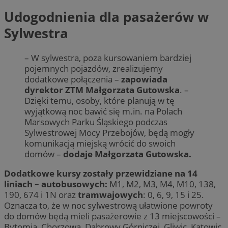
Udogodnienia dla pasażerów w
Sylwestra
– W sylwestra, poza kursowaniem bardziej
pojemnych pojazdów, zrealizujemy
dodatkowe połączenia –
zapowiada
dyrektor ZTM Małgorzata Gutowska
. –
Dzięki temu, osoby, które planują w tę
wyjątkową noc bawić się m.in. na Polach
Marsowych Parku Śląskiego podczas
Sylwestrowej Mocy Przebojów, będą mogły
komunikacją miejską wrócić do swoich
domów –
dodaje Małgorzata Gutowska.
Dodatkowe kursy zostały przewidziane na 14
liniach – autobusowych:
M1, M2, M3, M4, M10, 138,
190, 674 i 1N oraz
tramwajowych
: 0, 6, 9, 15 i 25.
Oznacza to, że w noc sylwestrową ułatwione powroty
do domów będą mieli pasażerowie z 13 miejscowości –
Bytomia, Chorzowa, Dąbrowy Górniczej, Gliwic, Katowic,