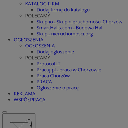
KATALOG FIRM
Dodaj firmę do katalogu
POLECAMY
Skup.io - Skup nieruchomości Chorzów
SmartHalls.com - Budowa Hal
Skup - nieruchomosci.org
OGŁOSZENIA
OGŁOSZENIA
Dodaj ogłoszenie
POLECAMY
Protocol IT
Pracuj.pl - praca w Chorzowie
Praca Chorzów
PRACA
Ogłoszenie o pracę
REKLAMA
WSPÓŁPRACA