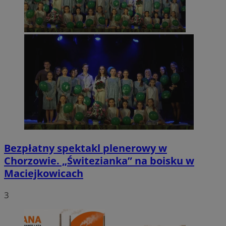
Bezpłatny spektakl plenerowy w
Chorzowie. „Świtezianka” na boisku w
Maciejkowicach
3