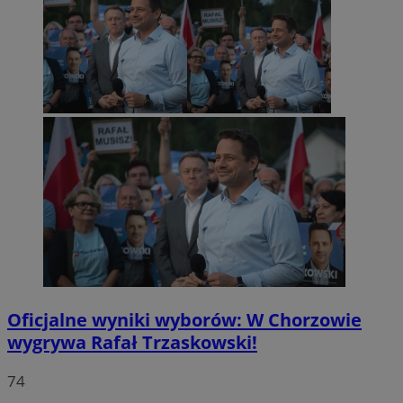
Oficjalne wyniki wyborów: W Chorzowie
wygrywa Rafał Trzaskowski!
74