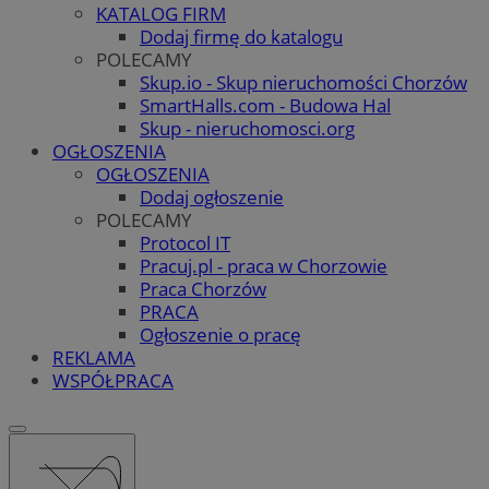
KATALOG FIRM
Dodaj firmę do katalogu
POLECAMY
Skup.io - Skup nieruchomości Chorzów
SmartHalls.com - Budowa Hal
Skup - nieruchomosci.org
OGŁOSZENIA
OGŁOSZENIA
Dodaj ogłoszenie
POLECAMY
Protocol IT
Pracuj.pl - praca w Chorzowie
Praca Chorzów
PRACA
Ogłoszenie o pracę
REKLAMA
WSPÓŁPRACA