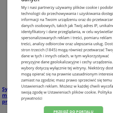
My i nasi partnerzy używamy plików cookie i podob
technologii do przechowywania i uzyskiwania dostę
informacji na Twoim urządzeniu oraz do przetwarza
danych osobowych, takich jak Twój adres IP, unikaln
identyfikatory i dane przeglądania, w celu wyświetla
spersonalizowanych reklam i treści, pomiaru reklam 
treści, analizy odbiorców oraz ulepszania usług.
Dos
stron trzecich (1845)
mogą również przetwarzać Two
dane w tych i innych celach, w tym wykorzystywać
precyzyjne dane geolokalizacyjne i cechy urządzenia
wybory dotyczą wyłącznie tej witryny. Niektórzy do
mogą opierać się na prawnie uzasadnionym interesi
zamiast na zgodzie; masz prawo sprzeciwić się temu
Ustawieniach reklam
. Możesz w każdej chwili wycof
Sylwestrowe udogodnienia w komunikacji
swoją zgodę w
Ustawieniach plików cookie
.
Polityka
miejskiej: Dodatkowe kursy i bezpłatne
prywatności
przejazdy
PRZEJDŹ DO PORTALU