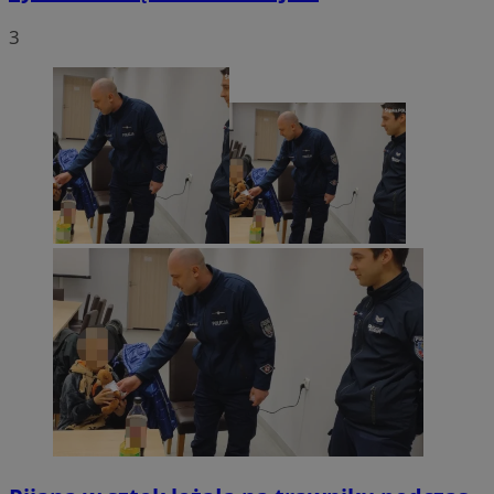
3
INGRESSCOOKIE
Sesja
NGINX Inc.
bh.contextweb.com