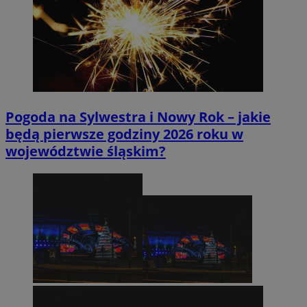
Pogoda na Sylwestra i Nowy Rok – jakie
będą pierwsze godziny 2026 roku w
województwie śląskim?