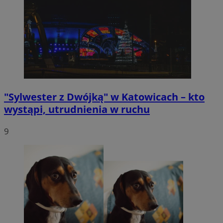
"Sylwester z Dwójką" w Katowicach – kto
wystąpi, utrudnienia w ruchu
9