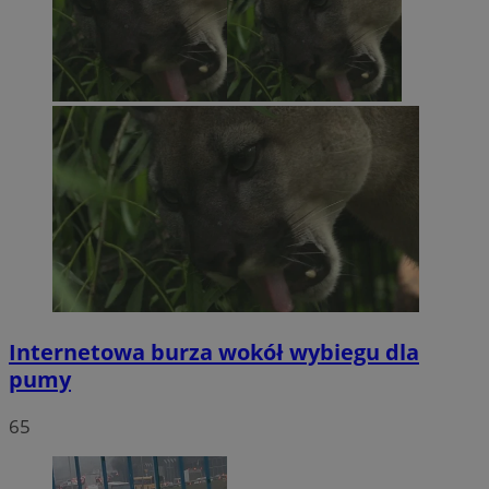
Internetowa burza wokół wybiegu dla
pumy
65