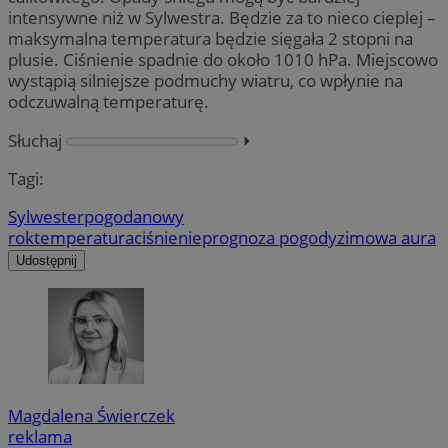
intensywne niż w Sylwestra. Będzie za to nieco cieplej –
maksymalna temperatura będzie sięgała 2 stopni na
plusie. Ciśnienie spadnie do około 1010 hPa. Miejscowo
wystąpią silniejsze podmuchy wiatru, co wpłynie na
odczuwalną temperaturę.
Słuchaj
⏵︎
Tagi:
Sylwester
pogoda
nowy
rok
temperatura
ciśnienie
prognoza pogody
zimowa aura
Udostępnij
Magdalena Świerczek
reklama