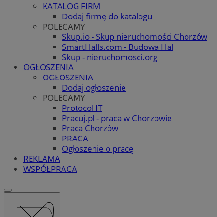
KATALOG FIRM
Dodaj firmę do katalogu
POLECAMY
Skup.io - Skup nieruchomości Chorzów
SmartHalls.com - Budowa Hal
Skup - nieruchomosci.org
OGŁOSZENIA
OGŁOSZENIA
Dodaj ogłoszenie
POLECAMY
Protocol IT
Pracuj.pl - praca w Chorzowie
Praca Chorzów
PRACA
Ogłoszenie o pracę
REKLAMA
WSPÓŁPRACA