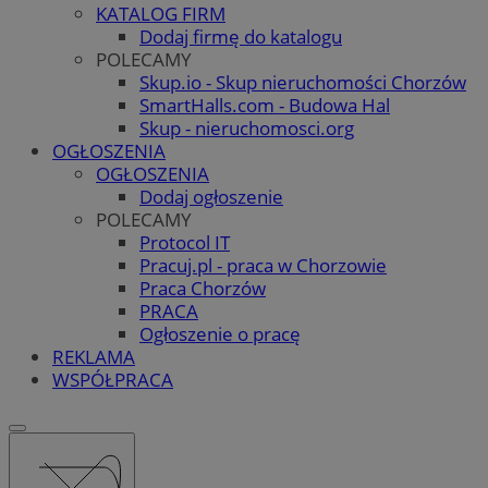
KATALOG FIRM
Dodaj firmę do katalogu
POLECAMY
Skup.io - Skup nieruchomości Chorzów
SmartHalls.com - Budowa Hal
Skup - nieruchomosci.org
OGŁOSZENIA
OGŁOSZENIA
Dodaj ogłoszenie
POLECAMY
Protocol IT
Pracuj.pl - praca w Chorzowie
Praca Chorzów
PRACA
Ogłoszenie o pracę
REKLAMA
WSPÓŁPRACA