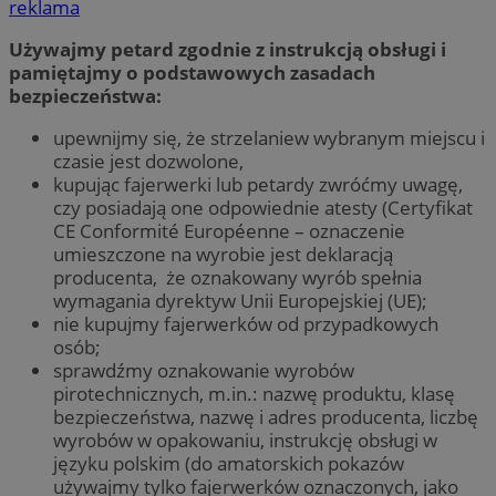
reklama
Używajmy petard zgodnie z instrukcją obsługi i
pamiętajmy o podstawowych zasadach
bezpieczeństwa:
upewnijmy się, że strzelaniew wybranym miejscu i
czasie jest dozwolone,
kupując fajerwerki lub petardy zwróćmy uwagę,
czy posiadają one odpowiednie atesty (Certyfikat
CE Conformité Européenne – oznaczenie
umieszczone na wyrobie jest deklaracją
producenta, że oznakowany wyrób spełnia
wymagania dyrektyw Unii Europejskiej (UE);
nie kupujmy fajerwerków od przypadkowych
osób;
sprawdźmy oznakowanie wyrobów
pirotechnicznych, m.in.: nazwę produktu, klasę
bezpieczeństwa, nazwę i adres producenta, liczbę
wyrobów w opakowaniu, instrukcję obsługi w
języku polskim (do amatorskich pokazów
używajmy tylko fajerwerków oznaczonych, jako