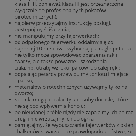
klasa I i II, ponieważ klasa III jest przeznaczona
wyłącznie do profesjonalnych pokazów
pirotechnicznych);
najpierw przeczytajmy instrukcję obsługi,
postępujmy ściśle z nią;
nie manipulujmy przy fajerwerkach;
od odpalonego fajerwerku oddalmy się co
najmniej 10 metrów – wybuchająca nagle petarda
nie tylko może spowodować oparzenia rąk i
twarzy, ale także poważne uszkodzenia
ciała,
np.
utratę wzroku, palców lub całej ręki;
odpalając petardy przewidujmy tor lotu i miejsce
upadku;
materiałów pirotechnicznych używajmy tylko na
dworze;
ładunki mogą odpalać tylko osoby dorosłe, które
nie są pod wpływem alkoholu;
po nieudanej próbie nigdy nie zapalajmy ich po raz
drugi i nie wrzucajmy ich do ognia;
pamiętajmy, że wypuszczanie fajerwerków z okien
i balkonów stwarza duże prawdopodobieństwo, że