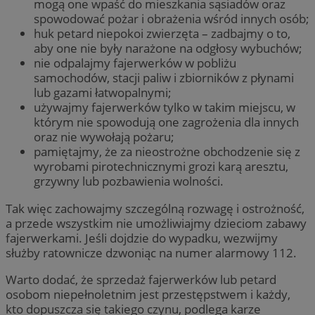
mogą one wpaść do mieszkania sąsiadów oraz
spowodować pożar i obrażenia wśród innych osób;
huk petard niepokoi zwierzęta – zadbajmy o to,
aby one nie były narażone na odgłosy wybuchów;
nie odpalajmy fajerwerków w pobliżu
samochodów, stacji paliw i zbiorników z płynami
lub gazami łatwopalnymi;
używajmy fajerwerków tylko w takim miejscu, w
którym nie spowodują one zagrożenia dla innych
oraz nie wywołają pożaru;
pamiętajmy, że za nieostrożne obchodzenie się z
wyrobami pirotechnicznymi grozi karą aresztu,
grzywny lub pozbawienia wolności.
Tak więc zachowajmy szczególną rozwagę i ostrożność,
a przede wszystkim nie umożliwiajmy dzieciom zabawy
fajerwerkami. Jeśli dojdzie do wypadku, wezwijmy
służby ratownicze dzwoniąc na numer alarmowy 112.
Warto dodać, że sprzedaż fajerwerków lub petard
osobom niepełnoletnim jest przestępstwem i każdy,
kto dopuszcza się takiego czynu, podlega karze