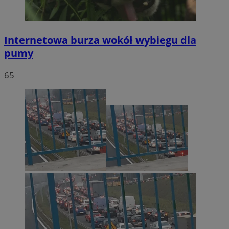
Internetowa burza wokół wybiegu dla
pumy
65