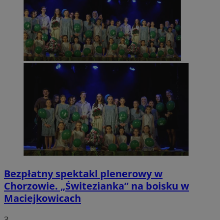
Bezpłatny spektakl plenerowy w
Chorzowie. „Świtezianka” na boisku w
Maciejkowicach
3