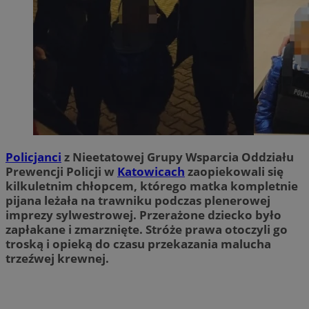
Policjanci
z Nieetatowej Grupy Wsparcia Oddziału
Prewencji Policji w
Katowicach
zaopiekowali się
kilkuletnim chłopcem, którego matka kompletnie
pijana leżała na trawniku podczas plenerowej
imprezy sylwestrowej. Przerażone dziecko było
zapłakane i zmarznięte. Stróże prawa otoczyli go
troską i opieką do czasu przekazania malucha
trzeźwej krewnej.