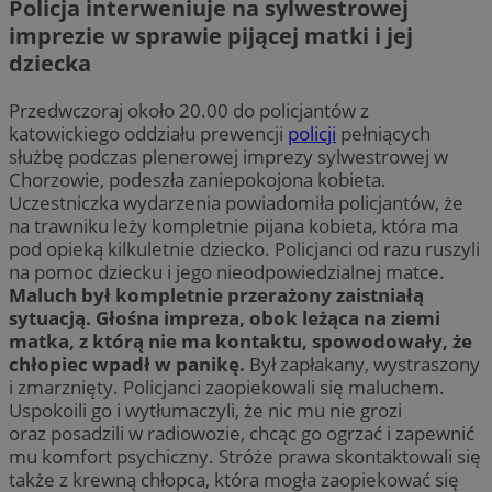
Policja interweniuje na sylwestrowej
imprezie w sprawie pijącej matki i jej
dziecka
Przedwczoraj około 20.00 do policjantów z
katowickiego oddziału prewencji
policji
pełniących
służbę podczas plenerowej imprezy sylwestrowej w
Chorzowie, podeszła zaniepokojona kobieta.
Uczestniczka wydarzenia powiadomiła policjantów, że
na trawniku leży kompletnie pijana kobieta, która ma
pod opieką kilkuletnie dziecko. Policjanci od razu ruszyli
na pomoc dziecku i jego nieodpowiedzialnej matce.
Maluch był kompletnie przerażony zaistniałą
sytuacją. Głośna impreza, obok leżąca na ziemi
matka, z którą nie ma kontaktu, spowodowały, że
chłopiec wpadł w panikę.
Był zapłakany, wystraszony
i zmarznięty. Policjanci zaopiekowali się maluchem.
Uspokoili go i wytłumaczyli, że nic mu nie grozi
oraz posadzili w radiowozie, chcąc go ogrzać i zapewnić
mu komfort psychiczny. Stróże prawa skontaktowali się
także z krewną chłopca, która mogła zaopiekować się