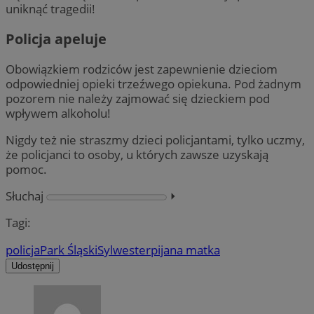
uniknąć tragedii!
Policja apeluje
Obowiązkiem rodziców jest zapewnienie dzieciom
odpowiedniej opieki trzeźwego opiekuna. Pod żadnym
pozorem nie należy zajmować się dzieckiem pod
wpływem alkoholu!
Nigdy też nie straszmy dzieci policjantami, tylko uczmy,
że policjanci to osoby, u których zawsze uzyskają
pomoc.
Słuchaj
⏵︎
Tagi:
policja
Park Śląski
Sylwester
pijana matka
Udostępnij