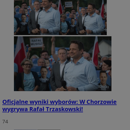
Oficjalne wyniki wyborów: W Chorzowie
wygrywa Rafał Trzaskowski!
74