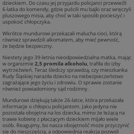
dzieckiem. Do czasu jej przyjazdu policjanci przewieźli
6-latka do komendy, gdzie puścili mu bajki oraz wręczyli
pluszowego misia, aby choć w taki sposób pocieszyć i
uspokoić chłopczyka.
Wkrótce mundurowi przekazali malucha cioci, którą
również sprawdzili alkomatem, aby mieć pewność,
że będzie bezpieczny.
Niestety jego 39-letnia nieodpowiedzialna matka, mając
w organizmie
2,5 promila alkoholu
, trafiła do izby
wytrzeźwień. Teraz śledczy sprawdzą, czy mieszkanka
Rudy Śląskiej naraziła dziecko na niebezpieczeństwo
zagrażające jego życiu i zdrowiu. O sprawie zostanie
również powiadomiony sąd rodzinny.
Mundurowi dziękują także 26-latce, która przekazała
informacje o chłopcu policjantom. Jako jedyna nie
pozostała obojętna na los dziecka, mimo że leżącą na
trawie kobietę z płaczącym dzieckiem mijało wiele
osób. Reagujmy, bo nasza obojętność może przyczynić
się do nieszczęścia, a odpowiednia reakcja pozwoli