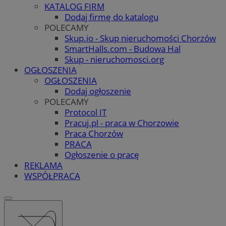
KATALOG FIRM
Dodaj firmę do katalogu
POLECAMY
Skup.io - Skup nieruchomości Chorzów
SmartHalls.com - Budowa Hal
Skup - nieruchomosci.org
OGŁOSZENIA
OGŁOSZENIA
Dodaj ogłoszenie
POLECAMY
Protocol IT
Pracuj.pl - praca w Chorzowie
Praca Chorzów
PRACA
Ogłoszenie o pracę
REKLAMA
WSPÓŁPRACA