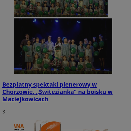
Bezpłatny spektakl plenerowy w
Chorzowie. „Świtezianka” na boisku w
Maciejkowicach
3