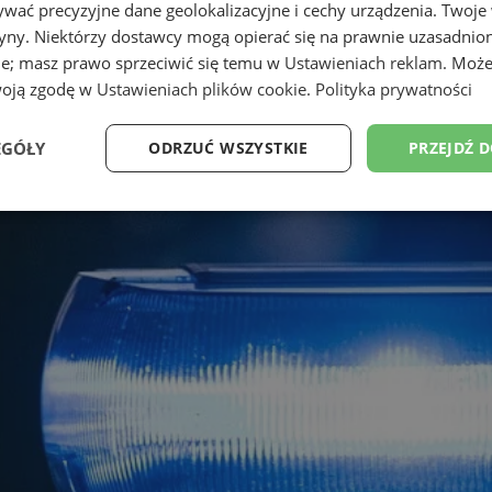
wać precyzyjne dane geolokalizacyjne i cechy urządzenia. Twoje
tryny. Niektórzy dostawcy mogą opierać się na prawnie uzasadnio
ie; masz prawo sprzeciwić się temu w
Ustawieniach reklam
. Może
woją zgodę w
Ustawieniach plików cookie
.
Polityka prywatności
EGÓŁY
ODRZUĆ WSZYSTKIE
PRZEJDŹ 
Wydajność
Targetowanie
Funkcjonalność
Ni
ezbędne
Wydajność
Targetowanie
Funkcjonalność
Niesklasyfikow
ie umożliwiają korzystanie z podstawowych funkcji strony internetowej, takich jak log
Bez niezbędnych plików cookie nie można prawidłowo korzystać ze strony internetowe
Okres
Provider
/
Domena
Opis
przechowywania