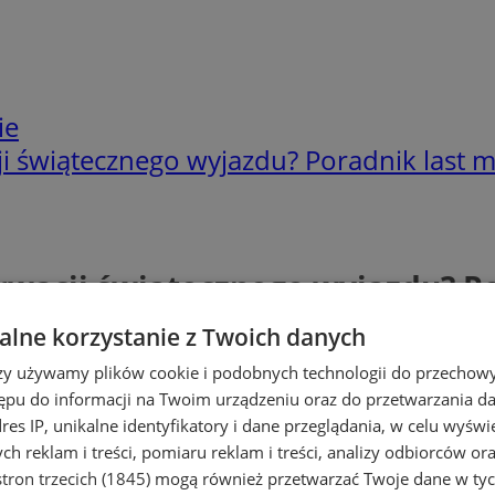
ie
ji świątecznego wyjazdu? Poradnik last 
rwacji świątecznego wyjazdu? P
lne korzystanie z Twoich danych
rzy używamy plików cookie i podobnych technologii do przechow
ępu do informacji na Twoim urządzeniu oraz do przetwarzania 
dres IP, unikalne identyfikatory i dane przeglądania, w celu wyświ
h reklam i treści, pomiaru reklam i treści, analizy odbiorców or
tron trzecich (1845)
mogą również przetwarzać Twoje dane w tych