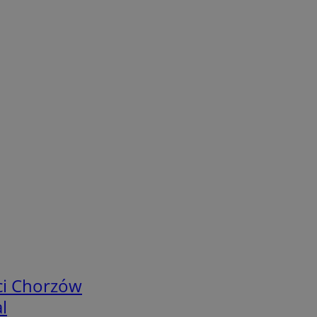
ci Chorzów
l