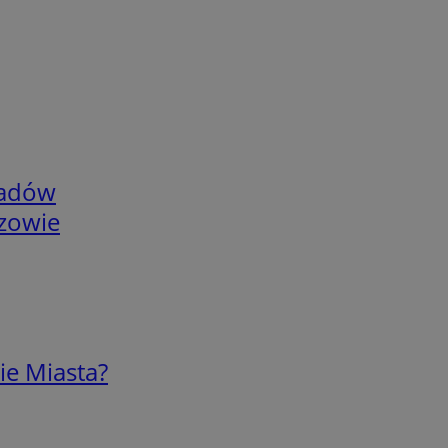
adów
rzowie
ie Miasta?