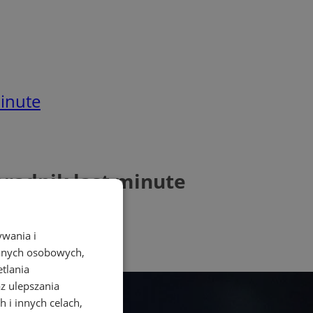
minute
oradnik last minute
ywania i
danych osobowych,
etlania
az ulepszania
 i innych celach,