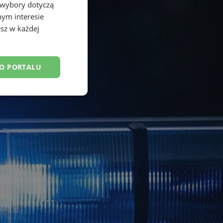
 wybory dotyczą
nym interesie
sz w każdej
DO PORTALU
esklasyfikowane
ane
owanie użytkownika i
j.