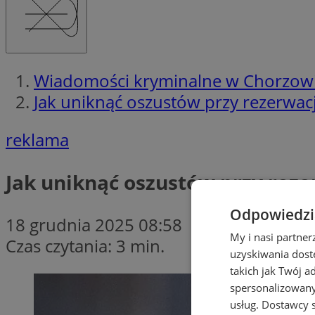
Wiadomości kryminalne w Chorzow
Jak uniknąć oszustów przy rezerwac
reklama
Jak uniknąć oszustów przy reze
Odpowiedzia
18 grudnia 2025 08:58
My i nasi partne
Czas czytania: 3 min.
uzyskiwania dost
takich jak Twój a
spersonalizowanyc
usług.
Dostawcy s