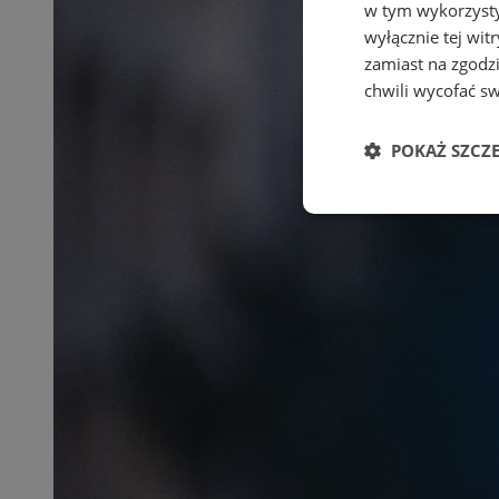
w tym wykorzysty
wyłącznie tej wi
zamiast na zgodz
chwili wycofać s
POKAŻ SZCZ
Niezbędne
Ni
Niezbędne pliki cook
zarządzanie kontem. 
Nazwa