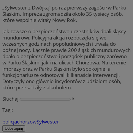
„Sylwester z Dwójką” po raz pierwszy zagościł w Parku
Śląskim. Impreza zgromadziła około 35 tysięcy osób,
które wspólnie witały Nowy Rok.
Jak zawsze o bezpieczeństwo uczestników dbali śląscy
mundurowi. Policyjna akcja rozpoczęła się we
wczesnych godzinach popołudniowych i trwałą do
późnej nocy. Łącznie prawie 200 śląskich mundurowych
dbało o bezpieczeństwo i porządek publiczny zarówno
w Parku Śląskim, jak i na ulicach Chorzowa. Na terenie
imprezy oraz w Parku Śląskim było spokojnie, a
funkcjonariusze odnotowali kilkanaście interwencji.
Dotyczyły one głównie incydentów z udziałem osób,
które przesadziły z alkoholem.
Słuchaj
⏵︎
Tagi:
policja
chorzow
Sylwester
Udostępnij