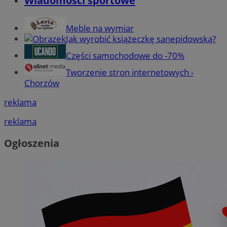
Wiadomości sportowe
Meble na wymiar
Jak wyrobić książeczkę sanepidowską?
Części samochodowe do -70%
Tworzenie stron internetowych -
Chorzów
reklama
reklama
Ogłoszenia