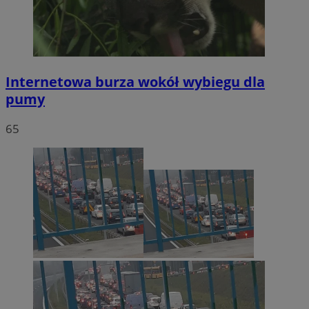
Internetowa burza wokół wybiegu dla
pumy
65