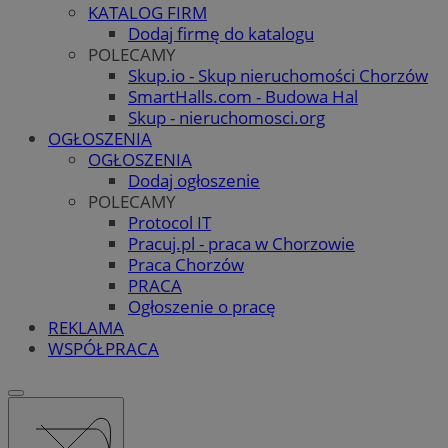
KATALOG FIRM
Dodaj firmę do katalogu
POLECAMY
Skup.io - Skup nieruchomości Chorzów
SmartHalls.com - Budowa Hal
Skup - nieruchomosci.org
OGŁOSZENIA
OGŁOSZENIA
Dodaj ogłoszenie
POLECAMY
Protocol IT
Pracuj.pl - praca w Chorzowie
Praca Chorzów
PRACA
Ogłoszenie o pracę
REKLAMA
WSPÓŁPRACA