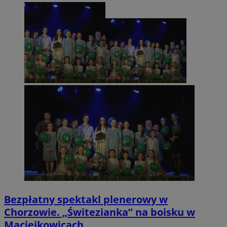
Bezpłatny spektakl plenerowy w
Chorzowie. „Świtezianka” na boisku w
Maciejkowicach