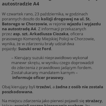
autostradzie A4
W czwartek rano, 23 października, w godzinach
porannych doszło do
kolizji drogowej na ul. St.
Batorego w Chorzowie
, w rejonie
wjazdu i wyjazdu
na autostradę A4
. Z informacji przekazanych
przez
asp. szt. Arkadiusza Ciozaka
, oficera
prasowego Komendy Miejskiej Policji w Chorzowie,
wynika, że w zdarzeniu brały udział dwa
pojazdy:
Suzuki oraz Ford
.
– Kierujący suzuki nieprawidłowo wykonał
manewr skrętu, w wyniku czego doprowadził
do zderzenia z prawidłowo jadącym fordem.
Został ukarany mandatem karnym –
informuje oficer prasowy
.
Obaj kierujący byli
trzeźwi
, a
żadna z osób nie została
poszkodowana
.
Na miejscu zdarzenia jako pierwsi pojawili się
strażacy
,
którzy
przejęli ręczne kierowanie ruchem
, by