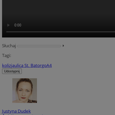
Słuchaj
⏵︎
Tagi:
kolizja
ulica St. Batorgo
A4
Udostępnij
Justyna Dudek