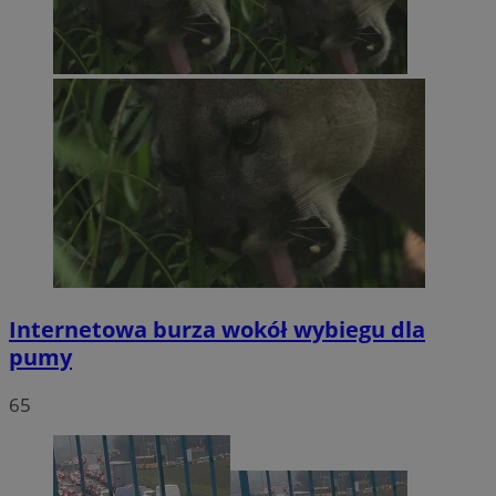
Internetowa burza wokół wybiegu dla
pumy
65