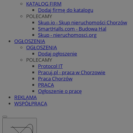
KATALOG FIRM
Dodaj firmę do katalogu
POLECAMY
Skup.io - Skup nieruchomości Chorzów
SmartHalls.com - Budowa Hal
Skup - nieruchomosci.org
OGŁOSZENIA
OGŁOSZENIA
Dodaj ogłoszenie
POLECAMY
Protocol IT
Pracuj.pl - praca w Chorzowie
Praca Chorzów
PRACA
Ogłoszenie o pracę
REKLAMA
WSPÓŁPRACA