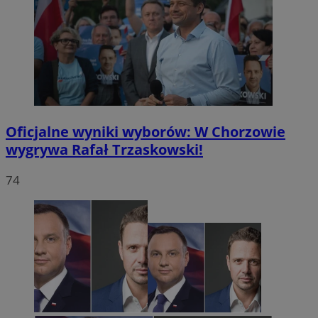
Oficjalne wyniki wyborów: W Chorzowie
wygrywa Rafał Trzaskowski!
74