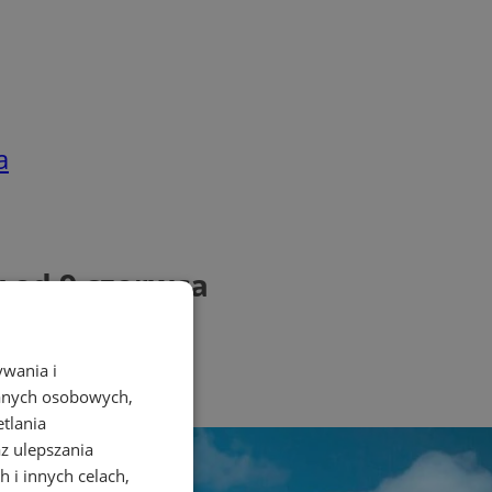
a
 od 9 czerwca
ywania i
danych osobowych,
etlania
az ulepszania
 i innych celach,