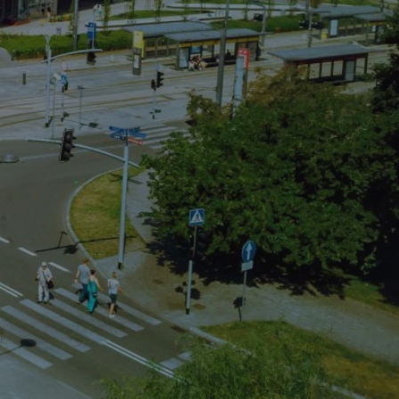
entyfikator sesji.
entyfikator sesji.
entyfikator sesji.
rzez usługę Cookie-
preferencji
 na pliki cookie.
ookie Cookie-
niania ludzi i
trony internetowej,
e ważnych raportów
ryny internetowej.
nformacje o zgodzie
ncjach dotyczących
ia z witryny.
olityki prywatności
ich przestrzeganie
temu użytkownik nie
woich preferencji,
 z regulacjami
erów obsługuje
ekście
lu optymalizacji