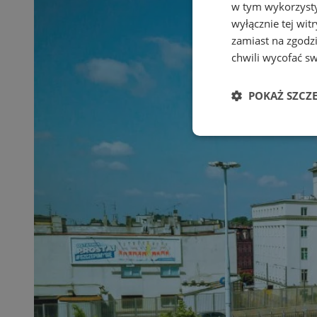
w tym wykorzysty
wyłącznie tej wi
zamiast na zgodz
chwili wycofać s
POKAŻ SZCZ
Niezbędne
Ni
Niezbędne pliki cook
zarządzanie kontem. 
Nazwa