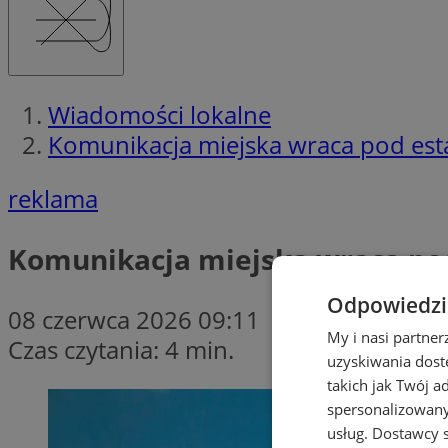
Wiadomości lokalne
Komunikacja miejska wraca pod est
reklama
Komunikacja miejska wraca po
Odpowiedzia
08 czerwca 2026 09:11
My i nasi partne
Czas czytania: 4 min.
uzyskiwania dost
takich jak Twój a
spersonalizowanyc
usług.
Dostawcy s