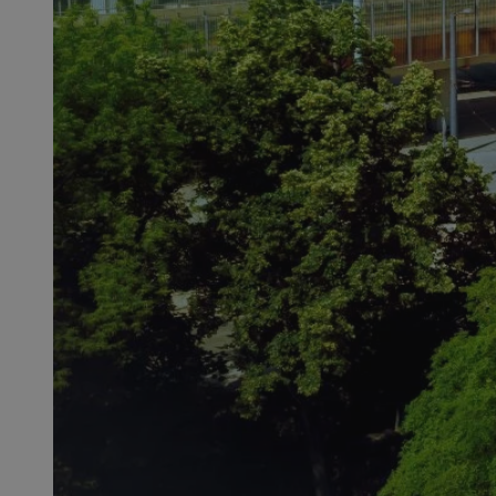
QeSessID
MvSessID
SessID
CookieScriptConse
__cf_bm
VISITOR_PRIVACY_
INGRESSCOOKIE