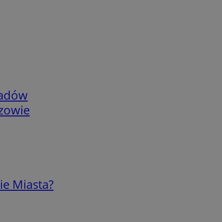
adów
rzowie
ie Miasta?