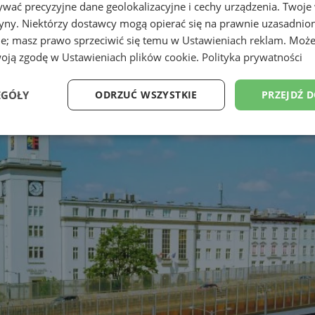
wać precyzyjne dane geolokalizacyjne i cechy urządzenia. Twoje
tryny. Niektórzy dostawcy mogą opierać się na prawnie uzasadnio
ie; masz prawo sprzeciwić się temu w
Ustawieniach reklam
. Może
woją zgodę w
Ustawieniach plików cookie
.
Polityka prywatności
EGÓŁY
ODRZUĆ WSZYSTKIE
PRZEJDŹ 
Wydajność
Targetowanie
Funkcjonalność
Ni
ezbędne
Wydajność
Targetowanie
Funkcjonalność
Niesklasyfikow
ie umożliwiają korzystanie z podstawowych funkcji strony internetowej, takich jak log
Bez niezbędnych plików cookie nie można prawidłowo korzystać ze strony internetowe
Okres
Provider
/
Domena
Opis
przechowywania