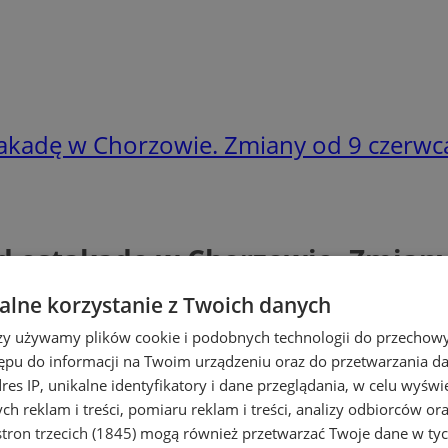
akadę w Chorzowie. Zmiany od 9 czerwc
d estakadę w Chorzowie. Zmiany
lne korzystanie z Twoich danych
rzy używamy plików cookie i podobnych technologii do przechow
ępu do informacji na Twoim urządzeniu oraz do przetwarzania 
dres IP, unikalne identyfikatory i dane przeglądania, w celu wyświ
h reklam i treści, pomiaru reklam i treści, analizy odbiorców or
tron trzecich (1845)
mogą również przetwarzać Twoje dane w tych