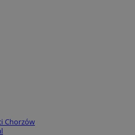
ci Chorzów
l