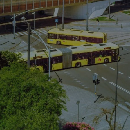
mojchorzow.pl
1 rok
Ten plik cookie przechowuje id
mojchorzow.pl
1 rok
Ten plik cookie przechowuje id
mojchorzow.pl
1 rok
Ten plik cookie przechowuje id
nt
4 tygodnie 2 dni
Ten plik cookie jest używany p
CookieScript
Script.com do zapamiętywania 
mojchorzow.pl
dotyczących zgody użytkownika
Jest to konieczne, aby baner c
Script.com działał poprawnie.
29 minut 53
Ten plik cookie służy do rozróż
Cloudflare Inc.
sekundy
botów. Jest to korzystne dla s
.temu.com
ponieważ umożliwia tworzeni
na temat korzystania z jej wit
METADATA
5 miesięcy 4
Ten plik cookie przechowuje i
YouTube
tygodnie
użytkownika oraz jego prefere
.youtube.com
prywatności podczas korzystan
Rejestruje wybory dotyczące p
Google Privacy Policy
i ustawień zgody, zapewniając 
w kolejnych wizytach. Dzięki 
musi ponownie konfigurować s
co zwiększa wygodę i zgodność
ochrony danych.
Sesja
Rejestruje, który klaster serw
NGINX Inc.
gościa. Jest to używane w kont
bh.contextweb.com
równoważenia obciążenia w ce
doświadczenia użytkownika.