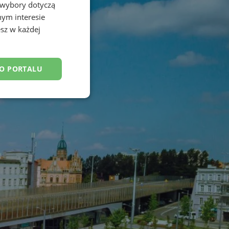
 wybory dotyczą
nym interesie
sz w każdej
DO PORTALU
esklasyfikowane
ane
owanie użytkownika i
j.