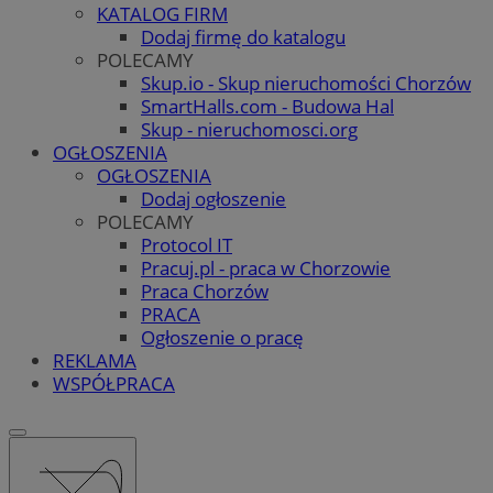
KATALOG FIRM
Dodaj firmę do katalogu
POLECAMY
Skup.io - Skup nieruchomości Chorzów
SmartHalls.com - Budowa Hal
Skup - nieruchomosci.org
OGŁOSZENIA
OGŁOSZENIA
Dodaj ogłoszenie
POLECAMY
Protocol IT
Pracuj.pl - praca w Chorzowie
Praca Chorzów
PRACA
Ogłoszenie o pracę
REKLAMA
WSPÓŁPRACA