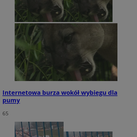
Internetowa burza wokół wybiegu dla
pumy
65