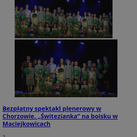
Bezpłatny spektakl plenerowy w
Chorzowie. „Świtezianka” na boisku w
Maciejkowicach
3