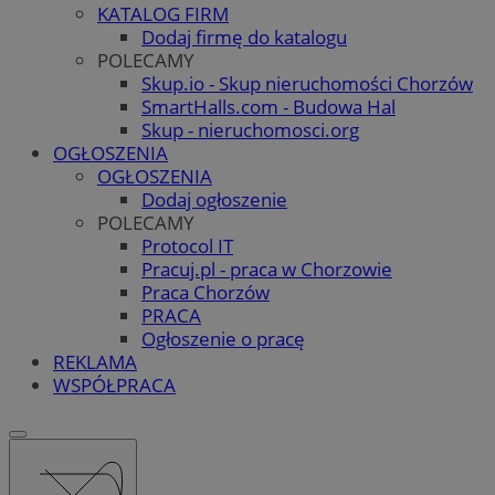
KATALOG FIRM
Dodaj firmę do katalogu
POLECAMY
Skup.io - Skup nieruchomości Chorzów
SmartHalls.com - Budowa Hal
Skup - nieruchomosci.org
OGŁOSZENIA
OGŁOSZENIA
Dodaj ogłoszenie
POLECAMY
Protocol IT
Pracuj.pl - praca w Chorzowie
Praca Chorzów
PRACA
Ogłoszenie o pracę
REKLAMA
WSPÓŁPRACA