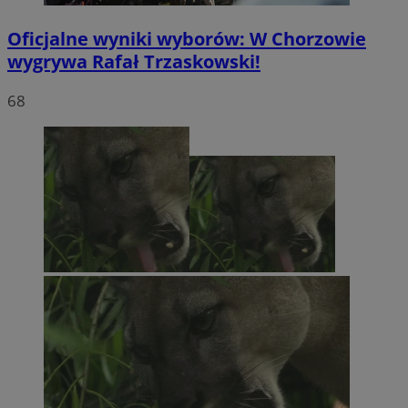
Oficjalne wyniki wyborów: W Chorzowie
wygrywa Rafał Trzaskowski!
68