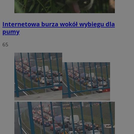
Internetowa burza wokół wybiegu dla
pumy
65