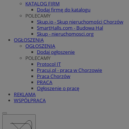
KATALOG FIRM
Dodaj firmę do katalogu
POLECAMY
Skup.io - Skup nieruchomości Chorzów
SmartHalls.com - Budowa Hal
Skup - nieruchomosci.org
OGŁOSZENIA
OGŁOSZENIA
Dodaj ogłoszenie
POLECAMY
Protocol IT
Pracuj.pl - praca w Chorzowie
Praca Chorzów
PRACA
Ogłoszenie o pracę
REKLAMA
WSPÓŁPRACA