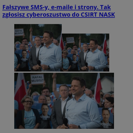
Fałszywe SMS-y, e-maile i strony. Tak
zgłosisz cyberoszustwo do CSIRT NASK