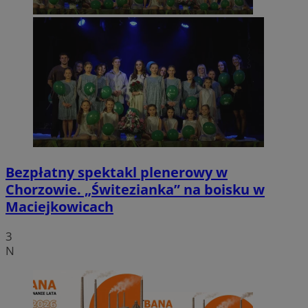
Bezpłatny spektakl plenerowy w
Chorzowie. „Świtezianka” na boisku w
Maciejkowicach
3
N