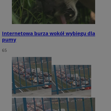
Internetowa burza wokół wybiegu dla
pumy
65